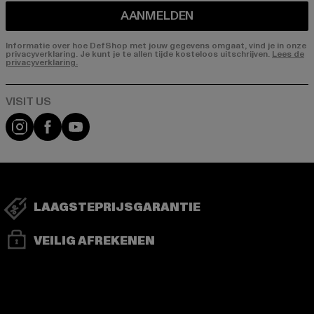
AANMELDEN
Informatie over hoe DefShop met jouw gegevens omgaat, vind je in onze
privacyverklaring. Je kunt je te allen tijde kosteloos uitschrijven.
Lees de
privacyverklaring.
Visit our Instagram page:
Visit our Facebook page:
Visit our YouTube channel:
LAAGSTEPRIJSGARANTIE
VEILIG AFREKENEN