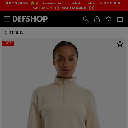
UP TO -65%
😲💥 Summer Sale Reloaded — absolute DISCOUNT
Ga
Ga
EXPLOSION ❯❯
GO TO SALE
❮❮
naar
naar
Inhoud
Footer
TERUG
-60%