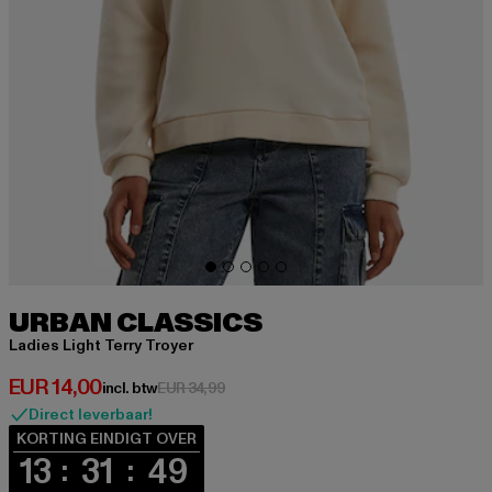
URBAN CLASSICS
Ladies Light Terry Troyer
Huidige prijs: EUR 14,00
EUR 14,00
Actieprijs: EUR 34,99
incl. btw
EUR 34,99
Direct leverbaar!
KORTING EINDIGT OVER
13
31
48