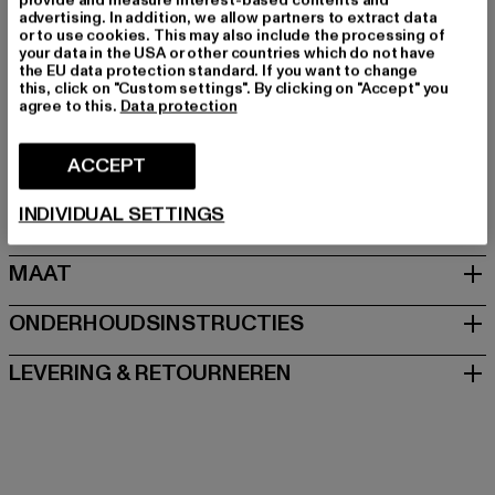
Kleur: beige
advertising. In addition, we allow partners to extract data
or to use cookies. This may also include the processing of
Kleur fabrikant: whitesand
your data in the USA or other countries which do not have
Materiële samenstelling: 70% Katoen, 30% Polyester
the EU data protection standard. If you want to change
this, click on "Custom settings". By clicking on "Accept" you
Art.Nr: TB6853-02903
agree to this.
Data protection
Fabrikant: TB International GmbH |
info@tbint.de
ACCEPT
Dr.-Robert-Murjahn-Straße 7 | 64372 Ober-Ramstadt |
DE
INDIVIDUAL SETTINGS
MAAT
ONDERHOUDSINSTRUCTIES
LEVERING & RETOURNEREN