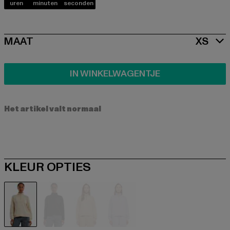
uren
minuten
seconden
SIZE
MAAT
XS
IN WINKELWAGENTJE
Het artikel valt normaal
KLEUR OPTIES