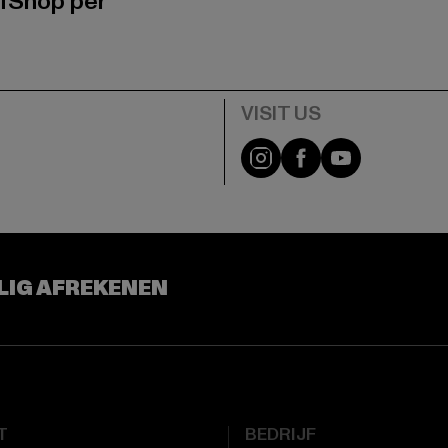
fShop per
Visit our Instagram pa
Visit our Facebo
Visit our Y
LIG AFREKENEN
T
BEDRIJF