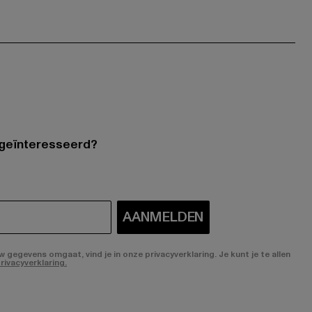
 geïnteresseerd?
AANMELDEN
gegevens omgaat, vind je in onze privacyverklaring. Je kunt je te allen
rivacyverklaring.