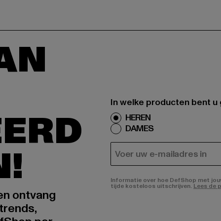
AAN
In welke producten bent u
EERD
HEREN
DAMES
N!
E-MAIL
Informatie over hoe DefShop met jouw 
tijde kosteloos uitschrijven.
Lees de p
 en ontvang
trends,