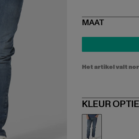
SIZE
MAAT
Het artikel valt no
KLEUR OPTI