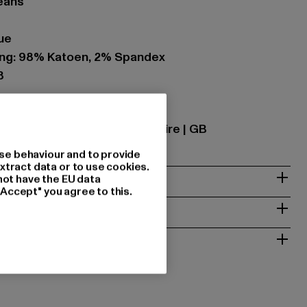
jeans
lue
ing: 98% Katoen, 2% Spandex
8
se |
Krishna@zabou.co.uk
on-Ribble | PR2 2ZH Lancashire | GB
se behaviour and to provide
xtract data or to use cookies.
not have the EU data
"Accept" you agree to this.
NSTRUCTIES
RETOURNEREN