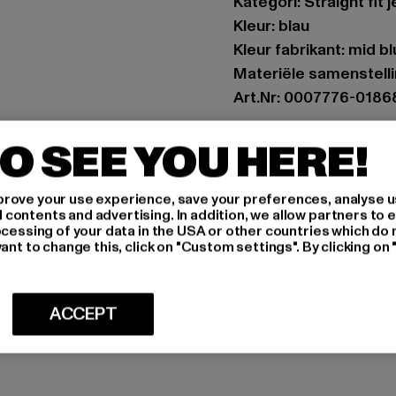
Kategori: Straight fit 
Kleur: blau
Kleur fabrikant: mid b
Materiële samenstell
Art.Nr: 0007776-0186
Fabrikant: Zabou Hou
O SEE YOU HERE!
Shelley Road, Ashton-
rove your use experience, save your preferences, analyse u
ontents and advertising. In addition, we allow partners to e
MAAT
ocessing of your data in the USA or other countries which do 
ant to change this, click on "Custom settings". By clicking on 
ONDERHOUDSI
LEVERING & 
ACCEPT