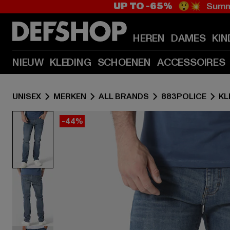
UP TO -65%
😲💥 Summe
HEREN
DAMES
KIN
NIEUW
KLEDING
SCHOENEN
ACCESSOIRES
UNISEX
MERKEN
ALL BRANDS
883POLICE
KL
-44%