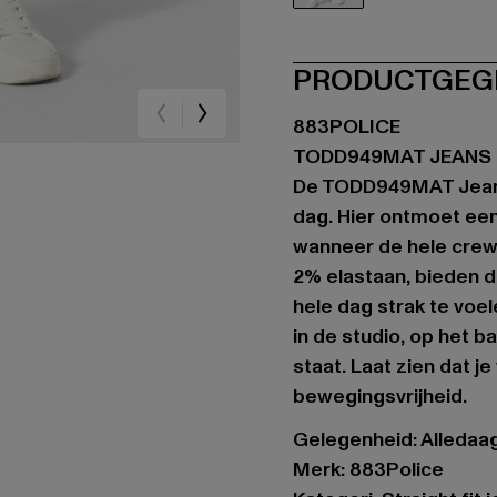
blau
PRODUCTGEG
883POLICE
TODD949MAT JEANS
De TODD949MAT Jeans 
dag. Hier ontmoet een
wanneer de hele crew
2% elastaan, bieden 
hele dag strak te voel
in de studio, op het 
staat. Laat zien dat j
bewegingsvrijheid.
Gelegenheid: Alledaa
Merk: 883Police