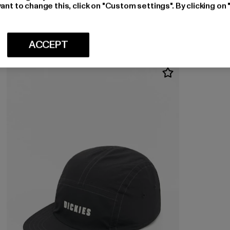
Huidige prijs: EUR 125,99
EUR 125,99
ant to change this, click on "Custom settings". By clicking on 
ACCEPT