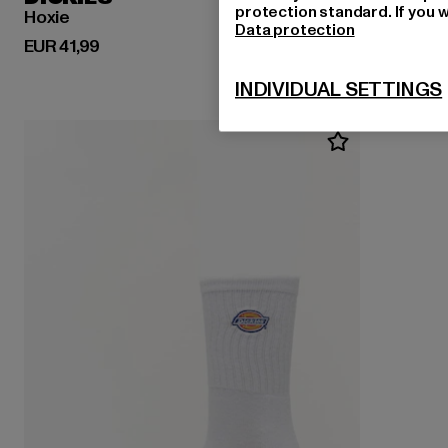
protection standard. If you w
Hoxie
Data protection
Huidige prijs: EUR 41,99
EUR 41,99
INDIVIDUAL SETTINGS