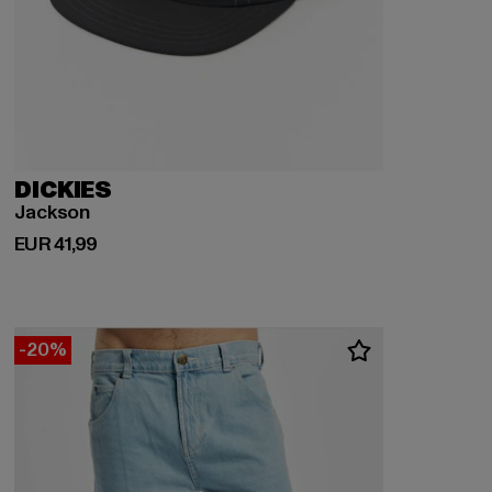
DICKIES
Jackson
Huidige prijs: EUR 41,99
EUR 41,99
-20%