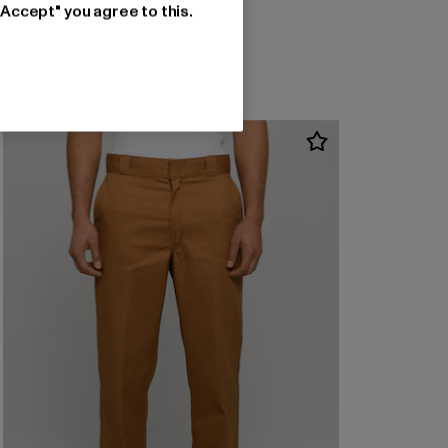
Huidige prijs: EUR 80,74
EUR 80,74
"Accept" you agree to this.