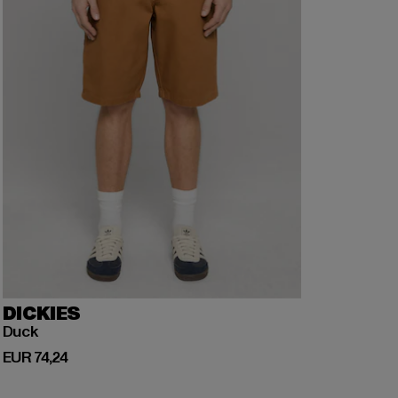
DICKIES
Duck
Huidige prijs: EUR 74,24
EUR 74,24