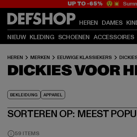
UP TO -65%
😲💥 Summe
HEREN
DAMES
KIN
NIEUW
KLEDING
SCHOENEN
ACCESSOIRES
HEREN
MERKEN
EEUWIGE KLASSIEKERS
DICKIE
DICKIES VOOR 
BEKLEIDUNG
APPAREL
SORTEREN OP:
MEEST POPU
59 ITEMS