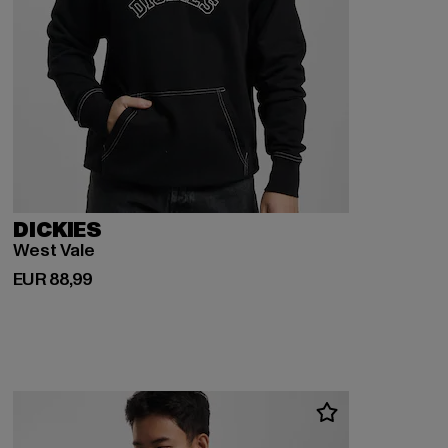
DICKIES
West Vale
Huidige prijs: EUR 88,99
EUR 88,99