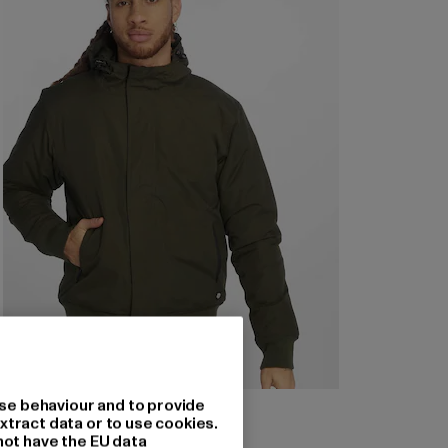
DICKIES
se behaviour and to provide
xtract data or to use cookies.
Cornwell
not have the EU data