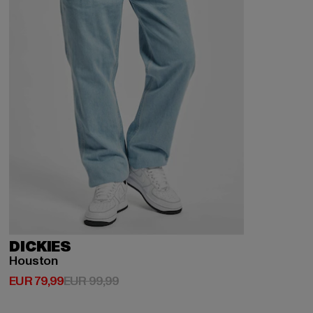
DICKIES
Houston
Huidige prijs: EUR 79,99
Actieprijs: EUR 99,99
EUR 79,99
EUR 99,99