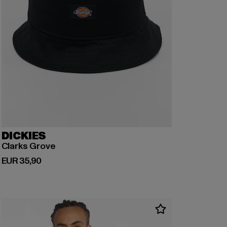
DICKIES
Clarks Grove
Huidige prijs: EUR 35,90
EUR 35,90