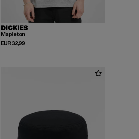
DICKIES
Mapleton
Huidige prijs: EUR 32,99
EUR 32,99