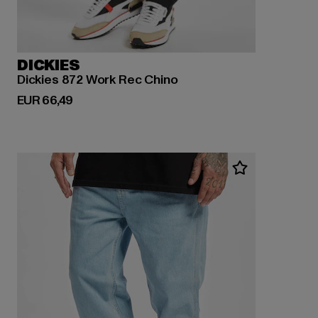
DICKIES
Dickies 872 Work Rec Chino
Huidige prijs: EUR 66,49
EUR 66,49