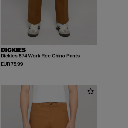
DICKIES
Dickies 874 Work Rec Chino Pants
Huidige prijs: EUR 75,99
EUR 75,99