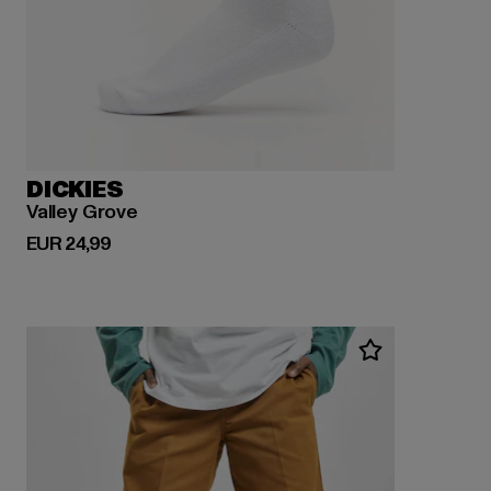
DICKIES
Valley Grove
Huidige prijs: EUR 24,99
EUR 24,99