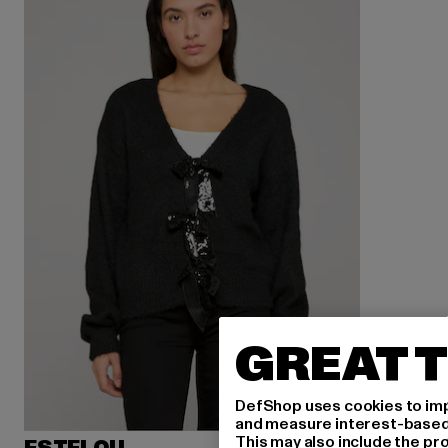
GREAT T
DefShop uses cookies to imp
and measure interest-based c
This may also include the pr