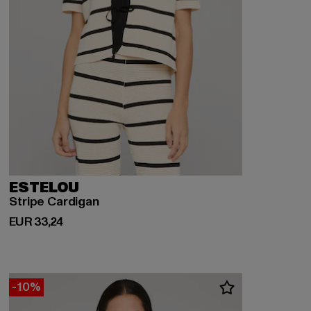
ESTELOU
Stripe Cardigan
Huidige prijs: EUR 33,24
EUR 33,24
-10%