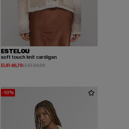
ESTELOU
soft touch knit cardigan
Huidige prijs: EUR 46,79
Actieprijs: EUR 59,99
EUR 46,79
EUR 59,99
-10%