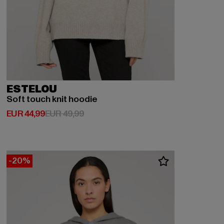
ESTELOU
Soft touch knit hoodie
Huidige prijs: EUR 44,99
Actieprijs: EUR 49,99
EUR 44,99
EUR 49,99
-20%