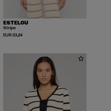
ESTELOU
Stripe
Huidige prijs: EUR 33,24
EUR 33,24