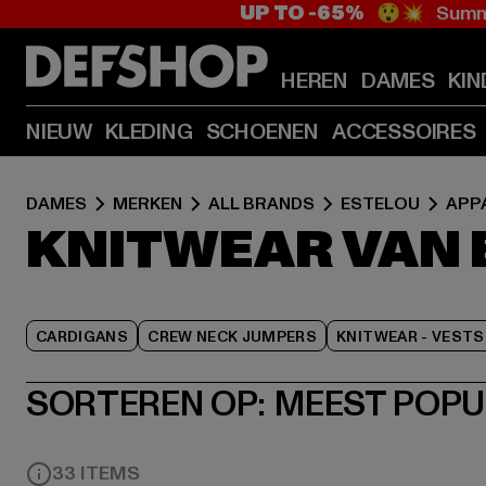
UP TO -65%
😲💥 Summe
HEREN
DAMES
KIN
NIEUW
KLEDING
SCHOENEN
ACCESSOIRES
DAMES
MERKEN
ALL BRANDS
ESTELOU
APP
KNITWEAR VAN 
CARDIGANS
CREW NECK JUMPERS
KNITWEAR - VESTS
SORTEREN OP:
MEEST POPU
33 ITEMS