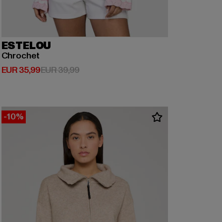
ESTELOU
Chrochet
Huidige prijs: EUR 35,99
Actieprijs: EUR 39,99
EUR 35,99
EUR 39,99
-10%