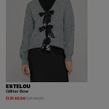
ESTELOU
Glitter Bow
Huidige prijs: EUR 48,94
Actieprijs: EUR 54,99
EUR 48,94
EUR 54,99