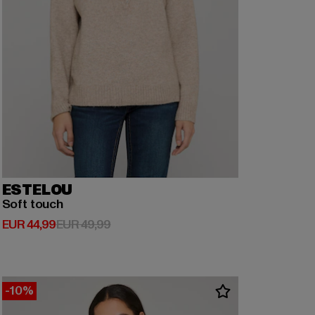
ESTELOU
Soft touch
Huidige prijs: EUR 44,99
Actieprijs: EUR 49,99
EUR 44,99
EUR 49,99
-10%