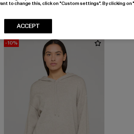
ESTELOU
ant to change this, click on "Custom settings". By clicking on 
Soft touch knit
Huidige prijs: EUR 44,99
Actieprijs: EUR 49,99
EUR 44,99
EUR 49,99
ACCEPT
-10%