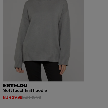
ESTELOU
Soft touch knit hoodie
Huidige prijs: EUR 39,99
Actieprijs: EUR 49,99
EUR 39,99
EUR 49,99