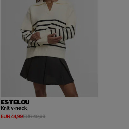
ESTELOU
Knit v-neck
Huidige prijs: EUR 44,99
Actieprijs: EUR 49,99
EUR 44,99
EUR 49,99