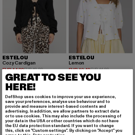
ESTELOU
ESTELOU
Cozy Cardigan
Lemon
Huidige prijs: EUR 44,99
Actieprijs: EUR 49,99
Huidige prijs: EUR 40,49
Actieprijs: EU
EUR 44,99
EUR 49,99
EUR 40,49
EUR 44,99
GREAT TO SEE YOU
HERE!
-10%
DefShop uses cookies to improve your use experience,
save your preferences, analyse use behaviour and to
provide and measure interest-based contents and
advertising. In addition, we allow partners to extract data
or to use cookies. This may also include the processing of
your data in the USA or other countries which do not have
the EU data protection standard. If you want to change
this, click on "Custom settings". By clicking on "Accept" you