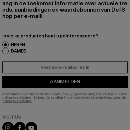
ang in de toekomst informatie over actuele tre
nds, aanbiedingen en waardebonnen van DefS
hop per e-mail!
In welke producten bent u geïnteresseerd?
HEREN
DAMES
E-MAIL
AANMELDEN
Informatie over hoe DefShop met jouw gegevens omgaat, vind je in onze
privacyverklaring. Je kunt je te allen tijde kosteloos uitschrijven.
Lees de
privacyverklaring.
Visit our Instagram page:
Visit our Facebook page:
Visit our YouTube channel: