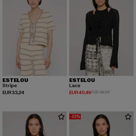
ESTELOU
ESTELOU
Stripe
Lace
Huidige prijs: EUR 33,24
Huidige prijs: EUR 40,49
Actieprijs: EU
EUR 33,24
EUR 40,49
EUR 44,99
-22%