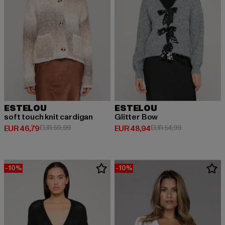
ESTELOU
ESTELOU
soft touch knit cardigan
Glitter Bow
Huidige prijs: EUR 46,79
Actieprijs: EUR 59,99
Huidige prijs: EUR 48,94
Actieprijs: EU
EUR 46,79
EUR 59,99
EUR 48,94
EUR 54,99
-10%
-10%