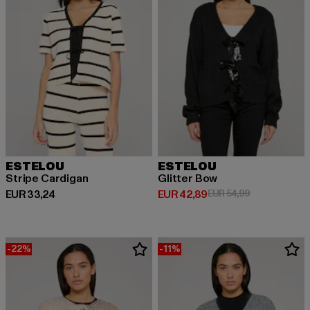
ESTELOU
ESTELOU
Stripe Cardigan
Glitter Bow
Huidige prijs: EUR 33,24
Huidige prijs: EUR 42,89
Actieprijs: EU
EUR 33,24
EUR 42,89
EUR 54,99
-22%
-11%