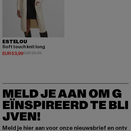
ESTELOU
Soft touch knit long
Huidige prijs: EUR 53,99
Actieprijs: EUR 59,99
EUR 53,99
EUR 59,99
MELD JE AAN OM G
EÏNSPIREERD TE BLI
JVEN!
Meld je hier aan voor onze nieuwsbrief en ontv