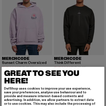
MERCHCODE
MERCHCODE
Sunset Charm Oversized
Think Different
Huidige prijs: EUR 33,99
Actieprijs: EUR 49,99
Huidige prijs: EUR 33,99
Actieprijs: EU
EUR 33,99
EUR 49,99
EUR 33,99
EUR 49,99
GREAT TO SEE YOU
HERE!
DefShop uses cookies to improve your use experience,
save your preferences, analyse use behaviour and to
provide and measure interest-based contents and
MELD JE AAN OM G
advertising. In addition, we allow partners to extract data
or to use cookies. This may also include the processing of