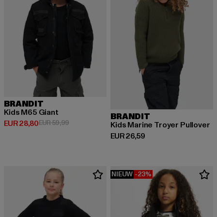
BRANDIT
Kids M65 Giant
BRANDIT
Huidige prijs: EUR 28,80
Actieprijs: EUR 59,99
EUR 28,80
EUR 59,99
Kids Marine Troyer Pullover
Huidige prijs: EUR 26,59
EUR 26,59
NIEUW
-23%