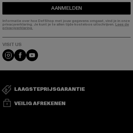
AANMELDEN
Informatie over hoe DefShop met jouw gegevens omgaat, vind je in onze
privacyverklaring. Je kunt je te allen tijde kosteloos uitschrijven.
Lees de
privacyverklaring.
Visit our Instagram page:
Visit our Facebook page:
Visit our YouTube channel:
LAAGSTEPRIJSGARANTIE
VEILIG AFREKENEN