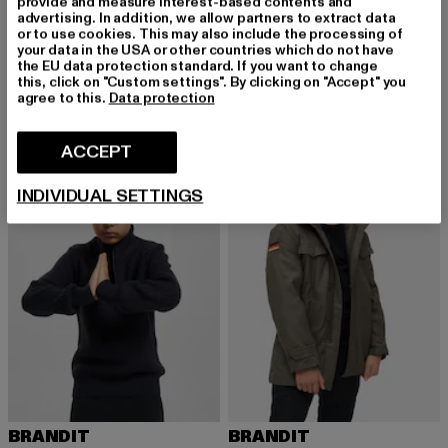
provide and measure interest-based contents and
advertising. In addition, we allow partners to extract data
or to use cookies. This may also include the processing of
BRANDIT
BRANDIT
your data in the USA or other countries which do not have
Summerwindbreaker
Kids M65 Standard
the EU data protection standard. If you want to change
Huidige prijs: EUR 34,99
Huidige prijs: EUR 23,00
Actieprijs: EU
EUR 34,99
EUR 23,00
EUR 49,99
this, click on "Custom settings". By clicking on "Accept" you
agree to this.
Data protection
ACCEPT
NIEUW
INDIVIDUAL SETTINGS
BRANDIT
BRANDIT