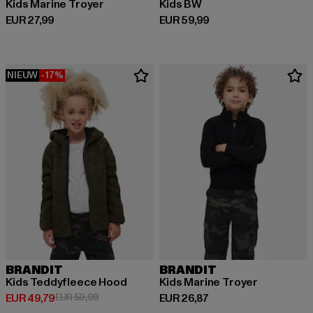
Kids Marine Troyer
Kids BW
Huidige prijs: EUR 27,99
Huidige prijs: EUR 59,99
EUR 27,99
EUR 59,99
NIEUW
-17%
BRANDIT
BRANDIT
Kids Teddyfleece Hood
Kids Marine Troyer
Huidige prijs: EUR 49,79
Actieprijs: EUR 59,99
Huidige prijs: EUR 26,87
EUR 49,79
EUR 59,99
EUR 26,87