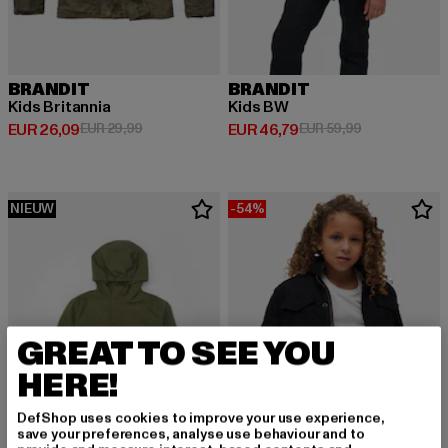
BRANDIT
BRANDIT
Kids Britannia
Kids BW
Huidige prijs: EUR 26,09
Actieprijs: EUR 29,99
Huidige prijs: EUR 46,79
Actieprijs: EU
EUR 26,09
EUR 29,99
EUR 46,79
EUR 59,99
NIEUW
-54%
GREAT TO SEE YOU
HERE!
DefShop uses cookies to improve your use experience,
save your preferences, analyse use behaviour and to