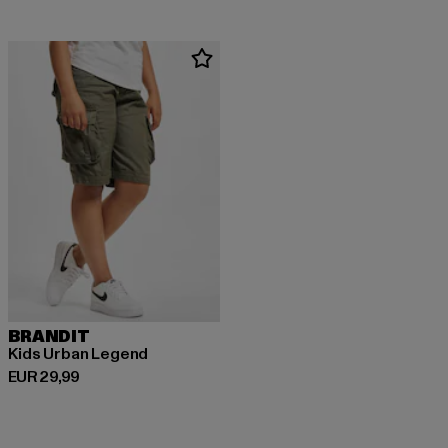
BRANDIT
Kids Urban Legend
Huidige prijs: EUR 29,99
EUR 29,99