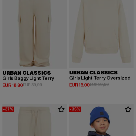
URBAN CLASSICS
URBAN CLASSICS
Girls Light Terry Oversized
Girls Baggy Light Terry
Huidige prijs: EUR 18,00
Actieprijs: EU
EUR 18,00
EUR 39,99
Huidige prijs: EUR 18,80
Actieprijs: EUR 39,99
EUR 18,80
EUR 39,99
-37%
-35%