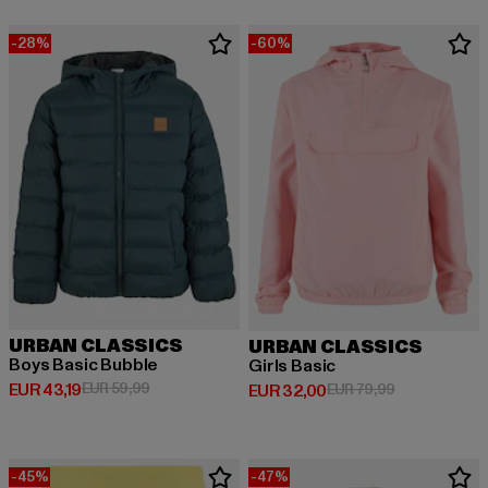
-28%
-60%
URBAN CLASSICS
URBAN CLASSICS
Boys Basic Bubble
Girls Basic
Huidige prijs: EUR 43,19
Actieprijs: EUR 59,99
EUR 43,19
EUR 59,99
Huidige prijs: EUR 32,00
Actieprijs: EU
EUR 32,00
EUR 79,99
-45%
-47%