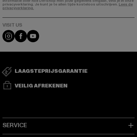
Informatie over hoe DefShop met jouw gegevens omgaat, vind je in onze
privacyverklaring. Je kunt je te allen tijde kosteloos uitschrijven.
Lees de
privacyverklaring.
Visit our Instagram page:
Visit our Facebook page:
Visit our YouTube channel:
LAAGSTEPRIJSGARANTIE
VEILIG AFREKENEN