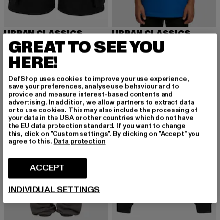
URBAN CLASSICS
URBAN CLASSICS
GREAT TO SEE YOU
Boys Knee Pleat Cargo Shorts
Boys
Huidige prijs: EUR 25,89
Actieprijs: EUR 34,99
Huidige prijs: EUR 10,99
EUR 25,89
EUR 34,99
EUR 10,99
HERE!
DefShop uses cookies to improve your use experience,
save your preferences, analyse use behaviour and to
-43%
-53%
provide and measure interest-based contents and
advertising. In addition, we allow partners to extract data
or to use cookies. This may also include the processing of
your data in the USA or other countries which do not have
the EU data protection standard. If you want to change
this, click on "Custom settings". By clicking on "Accept" you
agree to this.
Data protection
ACCEPT
INDIVIDUAL SETTINGS