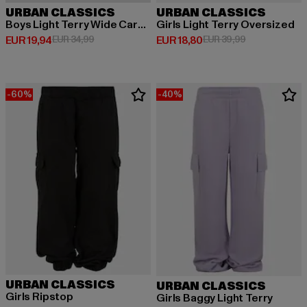
URBAN CLASSICS
URBAN CLASSICS
Boys Light Terry Wide Cargo Sweatpants
Girls Light Terry Oversized
Huidige prijs: EUR 19,94
Actieprijs: EUR 34,99
Huidige prijs: EUR 18,80
Actieprijs: EU
EUR 19,94
EUR 34,99
EUR 18,80
EUR 39,99
-60%
-40%
URBAN CLASSICS
URBAN CLASSICS
Girls Ripstop
Girls Baggy Light Terry