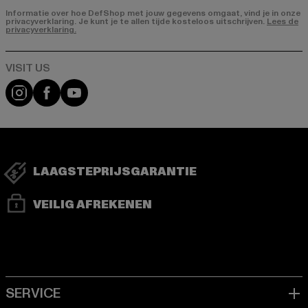
Informatie over hoe DefShop met jouw gegevens omgaat, vind je in onze
privacyverklaring. Je kunt je te allen tijde kosteloos uitschrijven.
Lees de
privacyverklaring.
Visit our Instagram page:
Visit our Facebook page:
Visit our YouTube channel:
LAAGSTEPRIJSGARANTIE
VEILIG AFREKENEN