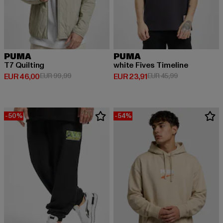
PUMA
PUMA
T7 Quilting
white Fives Timeline
Huidige prijs: EUR 46,00
Actieprijs: EUR 99,99
Huidige prijs: EUR 23,91
Actieprijs: EUR
EUR 46,00
EUR 99,99
EUR 23,91
EUR 45,99
-50%
-54%