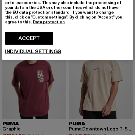
or to use cookies. This may also include the processing of
PUMA
PUMA
your data in the USA or other countries which do not have
The Hundreds x
Ferrari Race Statement
the EU data protection standard. If you want to change
Huidige prijs: EUR 48,00
Actieprijs: EUR 99,99
Huidige prijs: EUR 56,00
Actieprijs: E
EUR 48,00
EUR 99,99
EUR 56,00
EUR 139,99
this, click on "Custom settings". By clicking on "Accept" you
agree to this.
Data protection
ACCEPT
-52%
-47%
INDIVIDUAL SETTINGS
PUMA
PUMA
Graphic
Puma Downtown Logo T-Shirt