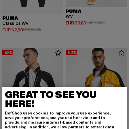
PUMA
WV
PUMA
Huidige prijs: EUR 39,89
Actieprijs: EU
EUR 39,89
EUR 69,99
Classics WV
Huidige prijs: EUR 32,90
Actieprijs: EUR 69,99
EUR 32,90
EUR 69,99
-52%
-60%
GREAT TO SEE YOU
HERE!
DefShop uses cookies to improve your use experience,
save your preferences, analyse use behaviour and to
provide and measure interest-based contents and
advertising. In addition, we allow partners to extract data