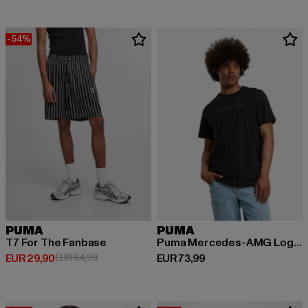
-54%
PUMA
PUMA
T7 For The Fanbase
Puma Mercedes-AMG Logo T-Shirts
Huidige prijs: EUR 29,90
Actieprijs: EUR 64,99
Huidige prijs: EUR 73,99
EUR 29,90
EUR 64,99
EUR 73,99