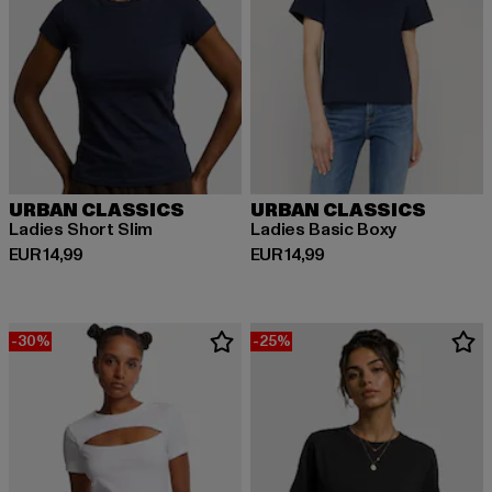
URBAN CLASSICS
URBAN CLASSICS
Ladies Short Slim
Ladies Basic Boxy
Huidige prijs: EUR 14,99
Huidige prijs: EUR 14,99
EUR 14,99
EUR 14,99
-30%
-25%