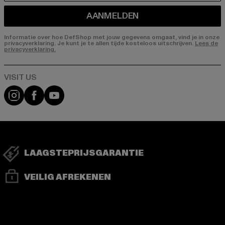
AANMELDEN
Informatie over hoe DefShop met jouw gegevens omgaat, vind je in onze
privacyverklaring. Je kunt je te allen tijde kosteloos uitschrijven.
Lees de
privacyverklaring.
Visit our Instagram page:
Visit our Facebook page:
Visit our YouTube channel:
LAAGSTEPRIJSGARANTIE
VEILIG AFREKENEN