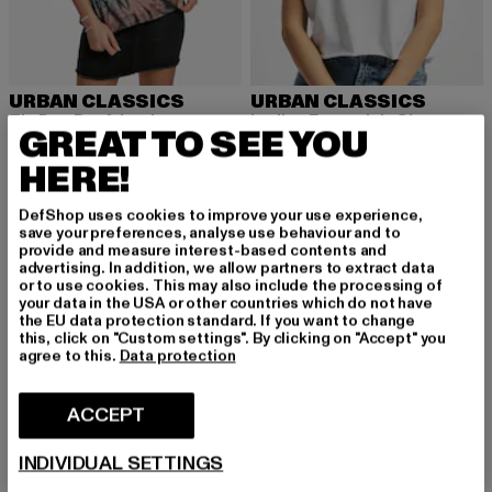
URBAN CLASSICS
URBAN CLASSICS
Tie Dye Boyfriend
Ladies Essentials Short
GREAT TO SEE YOU
Huidige prijs: EUR 14,94
Actieprijs: EUR 22,99
Huidige prijs: EUR 13,10
Actieprijs: EUR 
EUR 14,94
EUR 22,99
EUR 13,10
EUR 22,99
HERE!
DefShop uses cookies to improve your use experience,
-43%
-56%
save your preferences, analyse use behaviour and to
provide and measure interest-based contents and
advertising. In addition, we allow partners to extract data
or to use cookies. This may also include the processing of
your data in the USA or other countries which do not have
the EU data protection standard. If you want to change
this, click on "Custom settings". By clicking on "Accept" you
agree to this.
Data protection
ACCEPT
INDIVIDUAL SETTINGS