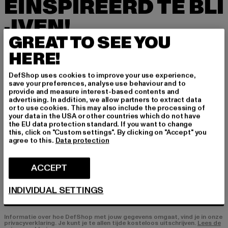
EÏNSPIREERD TE BLI
JVEN!
GREAT TO SEE YOU
Meld je hier aan voor onze nieuwsbrief en ontv
HERE!
ang in de toekomst informatie over actuele tre
nds, aanbiedingen en waardebonnen van DefS
DefShop uses cookies to improve your use experience,
hop per e-mail!
save your preferences, analyse use behaviour and to
provide and measure interest-based contents and
advertising. In addition, we allow partners to extract data
or to use cookies. This may also include the processing of
In welke producten bent u geïnteresseerd?
your data in the USA or other countries which do not have
the EU data protection standard. If you want to change
HEREN
this, click on "Custom settings". By clicking on "Accept" you
agree to this.
Data protection
DAMES
ACCEPT
E-MAIL
INDIVIDUAL SETTINGS
AANMELDEN
Informatie over hoe DefShop met jouw gegevens omgaat, vind je in onze
privacyverklaring. Je kunt je te allen tijde kosteloos uitschrijven.
Lees de