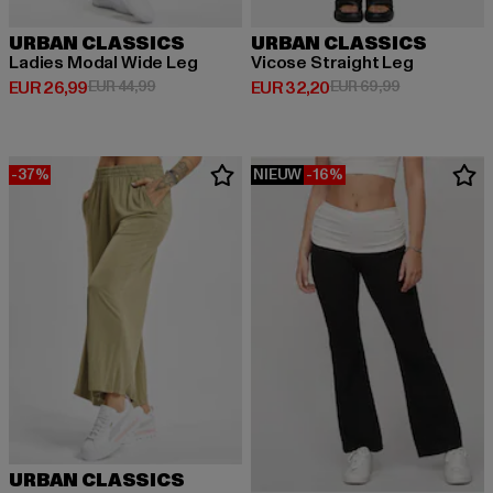
URBAN CLASSICS
URBAN CLASSICS
Ladies Modal Wide Leg
Vicose Straight Leg
Huidige prijs: EUR 26,99
Actieprijs: EUR 44,99
Huidige prijs: EUR 32,20
Actieprijs: EU
EUR 26,99
EUR 44,99
EUR 32,20
EUR 69,99
-37%
NIEUW
-16%
URBAN CLASSICS