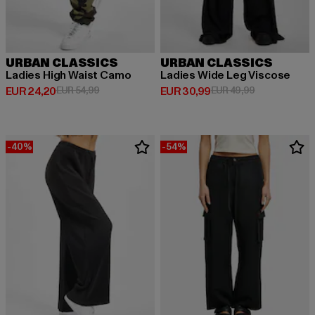
URBAN CLASSICS
URBAN CLASSICS
Ladies High Waist Camo
Ladies Wide Leg Viscose
Huidige prijs: EUR 24,20
Actieprijs: EUR 54,99
Huidige prijs: EUR 30,99
Actieprijs: EU
EUR 24,20
EUR 54,99
EUR 30,99
EUR 49,99
-40%
-54%