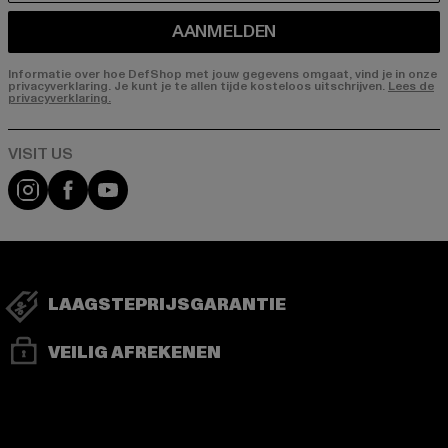
AANMELDEN
Informatie over hoe DefShop met jouw gegevens omgaat, vind je in onze
privacyverklaring. Je kunt je te allen tijde kosteloos uitschrijven.
Lees de
privacyverklaring.
Visit our Instagram page:
Visit our Facebook page:
Visit our YouTube channel:
LAAGSTEPRIJSGARANTIE
VEILIG AFREKENEN