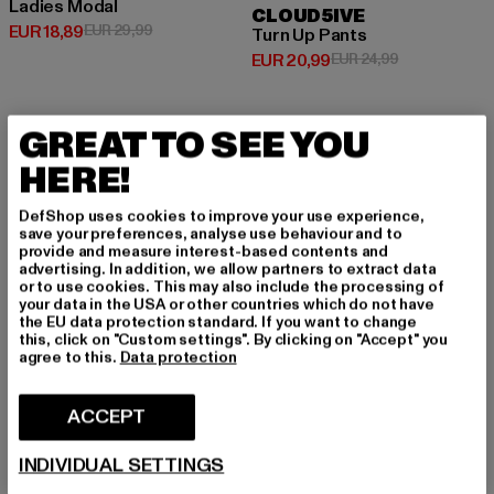
Ladies Modal
CLOUD5IVE
Huidige prijs: EUR 18,89
Actieprijs: EUR 29,99
EUR 18,89
EUR 29,99
Turn Up Pants
Huidige prijs: EUR 20,99
Actieprijs: EU
EUR 20,99
EUR 24,99
GREAT TO SEE YOU
NIEUW
-20%
NIEUW
-16%
HERE!
DefShop uses cookies to improve your use experience,
save your preferences, analyse use behaviour and to
provide and measure interest-based contents and
advertising. In addition, we allow partners to extract data
or to use cookies. This may also include the processing of
your data in the USA or other countries which do not have
the EU data protection standard. If you want to change
this, click on "Custom settings". By clicking on "Accept" you
agree to this.
Data protection
ACCEPT
INDIVIDUAL SETTINGS
CLOUD5IVE
CLOUD5IVE