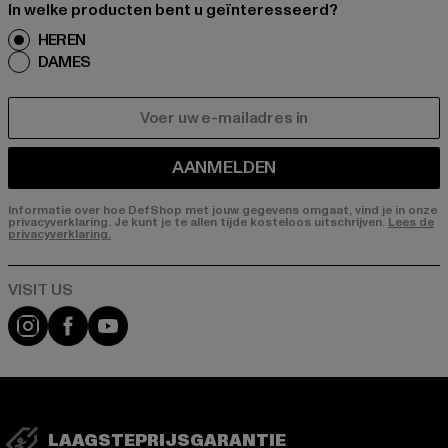
In welke producten bent u geïnteresseerd?
HEREN
DAMES
E-MAIL
AANMELDEN
Informatie over hoe DefShop met jouw gegevens omgaat, vind je in onze
privacyverklaring. Je kunt je te allen tijde kosteloos uitschrijven.
Lees de
privacyverklaring.
Visit our Instagram page:
Visit our Facebook page:
Visit our YouTube channel:
LAAGSTEPRIJSGARANTIE