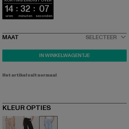
KORTING EINDIGT OVER
14
32
06
uren
minuten
seconden
SIZE
MAAT
SELECTEER
IN WINKELWAGENTJE
Het artikel valt normaal
KLEUR OPTIES