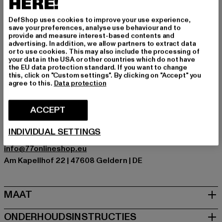
HERE!
Gelegenheid: Alledaags, Comfortabel, Chillen, Vrije tijd
Soorten sluitingen: Koord
DefShop uses cookies to improve your use experience,
save your preferences, analyse use behaviour and to
Details: Steekzak
provide and measure interest-based contents and
Cut: Breed
advertising. In addition, we allow partners to extract data
or to use cookies. This may also include the processing of
Merk: Cloud5ive
your data in the USA or other countries which do not have
Kategori: Kleding
the EU data protection standard. If you want to change
this, click on "Custom settings". By clicking on "Accept" you
Kleur: blau
agree to this.
Data protection
Kleur fabrikant: blue
Materiële samenstelling: 100% Polyester
ACCEPT
Art.Nr: CL5464-00064
INDIVIDUAL SETTINGS
Fabrikant: Styleboom Textilhandels GmbH & Co. KG |
info@77onlineshop.eu
Am Kapellhof 22 | 47608 Geldern | DE
MAAT
ONDERHOUDSINSTRUCTIES