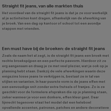
Straight fit jeans, van alle markten thuis
Het voordeel van de straight fit jeans is dat je ze voor werkelijk
al je activiteiten kunt dragen, afhankelijk van de afwerking van
je broek. Van een dag op kantoor of school tot een avondje
stappen met vrienden.
Een must have bij de broeken: de straight fit jeans
Zoals de naam het al zegt, is de straight fit jeans een broek met
rechte broekspijpen en een perfecte pasvorm. Hierdoor zit ze
erg aangenaam en draag je ze met veel plezier, wat je ook op je
planning hebt staan. Dankzij de vele afwerkingen waarin deze
enigszins losse jeans te verkrijgen is, bestaat ze in tal van
stijlen en varianten. In haar puurste vorm is de jeans effen met
een eenvoudige snit zonder extra frutsels of franjes. Zo is ze
geschikt voor de formelere afspraken die op je planning staan,
zeker wanneer je voor een donkere, effen kleur gaat. Daar
lijnrecht tegenover staat het model dat een heleboel
opvallende accenten, patronen, patches en andere decoratieve