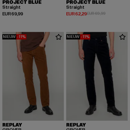
PROJECT BLUE
PROJECT BLUE
Straight
Straight
Huidige prijs: EUR 69,99
Huidige prijs: EUR 62,29
Actieprijs: EU
EUR 69,99
EUR 62,29
EUR 69,99
NIEUW
-11%
NIEUW
-11%
REPLAY
REPLAY