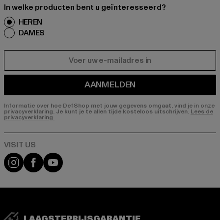
In welke producten bent u geïnteresseerd?
HEREN
DAMES
E-MAIL
AANMELDEN
Informatie over hoe DefShop met jouw gegevens omgaat, vind je in onze
privacyverklaring. Je kunt je te allen tijde kosteloos uitschrijven.
Lees de
privacyverklaring.
Visit our Instagram page:
Visit our Facebook page:
Visit our YouTube channel:
LAAGSTEPRIJSGARANTIE