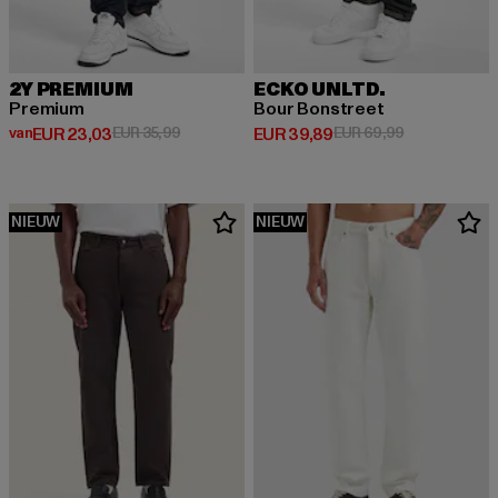
2Y PREMIUM
ECKO UNLTD.
Premium
Bour Bonstreet
Huidige prijs: Van EUR 23,03
Actieprijs: EUR 35,99
Huidige prijs: EUR 39,89
Actieprijs: EU
van
EUR 23,03
EUR 35,99
EUR 39,89
EUR 69,99
NIEUW
NIEUW