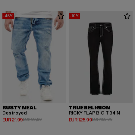
-45%
-10%
RUSTY NEAL
TRUE RELIGION
Destroyed
RICKY FLAP BIG T 34IN
Huidige prijs: EUR 21,99
Actieprijs: EUR 39,99
Huidige prijs: EUR 125,99
Actieprijs: 
EUR 21,99
EUR 39,99
EUR 125,99
EUR 139,99