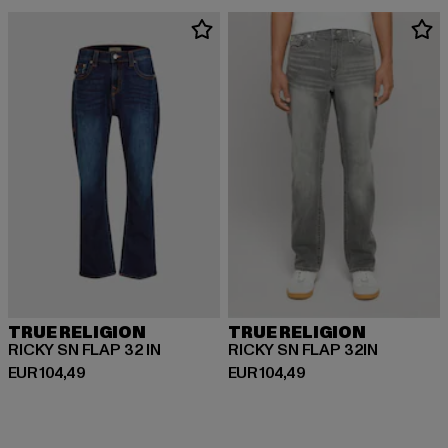
TRUE RELIGION
TRUE RELIGION
RICKY SN FLAP 32 IN
RICKY SN FLAP 32IN
Huidige prijs: EUR 104,49
Huidige prijs: EUR 104,49
EUR 104,49
EUR 104,49