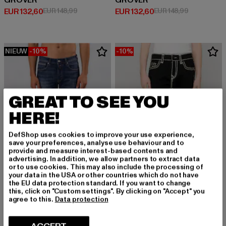
GROVER
GROVER
Huidige prijs: EUR 132,60
Actieprijs: EUR 148,99
Huidige prijs: EUR 132,60
Actieprijs: 
EUR 132,60
EUR 148,99
EUR 132,60
EUR 148,99
NIEUW
-10%
-10%
GREAT TO SEE YOU
HERE!
DefShop uses cookies to improve your use experience,
save your preferences, analyse use behaviour and to
provide and measure interest-based contents and
advertising. In addition, we allow partners to extract data
or to use cookies. This may also include the processing of
your data in the USA or other countries which do not have
the EU data protection standard. If you want to change
this, click on "Custom settings". By clicking on "Accept" you
agree to this.
Data protection
REPLAY
TRUE RELIGION
GROVER
ROCCO SUPER
Huidige prijs: EUR 116,09
Actieprijs: EUR 128,99
Huidige prijs: EUR 188,99
Actieprijs:
EUR 116,09
EUR 128,99
EUR 188,99
EUR 209,99