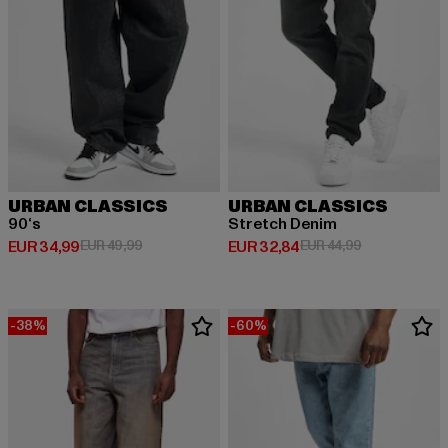
URBAN CLASSICS
URBAN CLASSICS
90‘s
Stretch Denim
Huidige prijs: EUR 34,99
Actieprijs: EUR 49,99
Huidige prijs: EUR 32,84
Actieprijs: EU
EUR 34,99
EUR 49,99
EUR 32,84
EUR 44,99
-38%
-60%