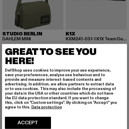
STUDIO BERLIN
K1X
DAHLEM MINI
KXM241-031-1 K1X Team Duffle Bag
Huidige prijs: EUR 42,69
Actieprijs: EUR 69,99
Huidige prijs: EUR 37,09
Actieprijs: EU
EUR 42,69
EUR 69,99
EUR 37,09
EUR 69,99
GREAT TO SEE YOU
HERE!
-53%
-52%
DefShop uses cookies to improve your use experience,
save your preferences, analyse use behaviour and to
provide and measure interest-based contents and
advertising. In addition, we allow partners to extract data
or to use cookies. This may also include the processing of
your data in the USA or other countries which do not have
the EU data protection standard. If you want to change
this, click on "Custom settings". By clicking on "Accept" you
agree to this.
Data protection
ACCEPT