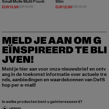
Small Molle Multi Pouch
Slim
Huidige prijs: EUR 13,99
Actieprijs: EUR 19,99
Huidige prijs: EUR 12,99
Actieprijs: EUR
EUR 13,99
EUR 19,99
EUR 12,99
EUR 19,99
MELD JE AAN OM G
EÏNSPIREERD TE BLI
JVEN!
Meld je hier aan voor onze nieuwsbrief en ontv
ang in de toekomst informatie over actuele tre
nds, aanbiedingen en waardebonnen van DefS
hop per e-mail!
In welke producten bent u geïnteresseerd?