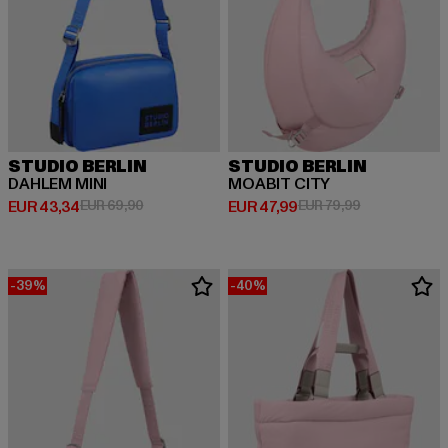
STUDIO BERLIN
STUDIO BERLIN
DAHLEM MINI
MOABIT CITY
Huidige prijs: EUR 43,34
Actieprijs: EUR 69,90
Huidige prijs: EUR 47,99
Actieprijs: EU
EUR 43,34
EUR 69,90
EUR 47,99
EUR 79,99
-39%
-40%