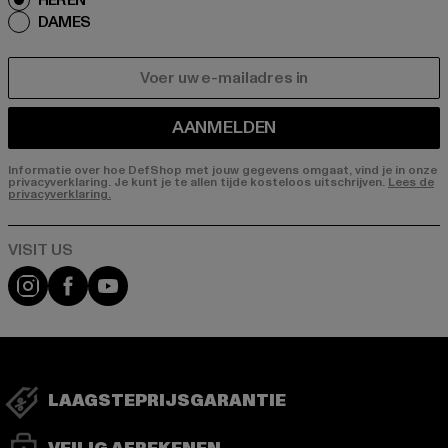
HEREN
DAMES
E-MAIL
AANMELDEN
Informatie over hoe DefShop met jouw gegevens omgaat, vind je in onze
privacyverklaring. Je kunt je te allen tijde kosteloos uitschrijven.
Lees de
privacyverklaring.
Visit our Instagram page:
Visit our Facebook page:
Visit our YouTube channel:
LAAGSTEPRIJSGARANTIE