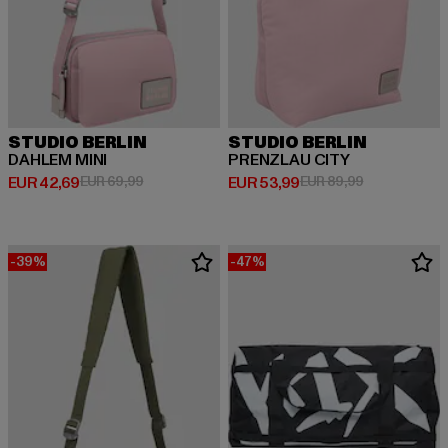
STUDIO BERLIN
STUDIO BERLIN
DAHLEM MINI
PRENZLAU CITY
Huidige prijs: EUR 42,69
Actieprijs: EUR 69,99
Huidige prijs: EUR 53,99
Actieprijs: EU
EUR 42,69
EUR 69,99
EUR 53,99
EUR 89,99
-39%
-47%