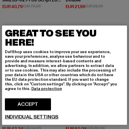
JM233-021-1 SJ Script Logo Retro Backprint Crew
Double
Huidige prijs: EUR 40,79
Actieprijs: EUR 79,99
Huidige prijs: EUR 21,99
Actieprijs: EUR
EUR 40,79
EUR 79,99
EUR 21,99
EUR 24,99
-35%
NIEUW
-11%
GREAT TO SEE YOU
HERE!
DefShop uses cookies to improve your use experience,
save your preferences, analyse use behaviour and to
provide and measure interest-based contents and
advertising. In addition, we allow partners to extract data
or to use cookies. This may also include the processing of
your data in the USA or other countries which do not have
the EU data protection standard. If you want to change
this, click on "Custom settings". By clicking on "Accept" you
agree to this.
Data protection
ACCEPT
INDIVIDUAL SETTINGS
883POLICE
ANOTHER COTTON LAB
PERTH
Another Zip Cardigan
Huidige prijs: EUR 42,24
Actieprijs: EUR 64,99
Huidige prijs: EUR 80,09
Actieprijs: EU
EUR 42,24
EUR 64,99
EUR 80,09
EUR 89,99