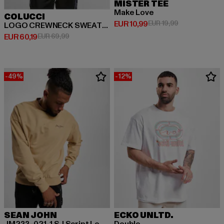
MISTER TEE
Make Love
COLUCCI
Huidige prijs: EUR 10,99
Actieprijs: EUR
EUR 10,99
EUR 19,99
LOGO CREWNECK SWEATSHIRT IKARUS
Huidige prijs: EUR 60,19
Actieprijs: EUR 69,99
EUR 60,19
EUR 69,99
-49%
-12%
SEAN JOHN
ECKO UNLTD.