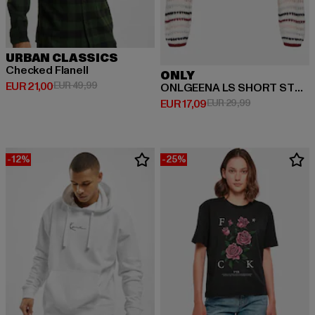
URBAN CLASSICS
Checked Flanell
ONLY
Huidige prijs: EUR 21,00
Actieprijs: EUR 49,99
EUR 21,00
EUR 49,99
ONLGEENA LS SHORT STRIPE
Huidige prijs: EUR 17,09
Actieprijs: EUR
EUR 17,09
EUR 29,99
-12%
-25%