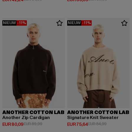
NIEUW
-11%
NIEUW
-11%
ANOTHER COTTON LAB
ANOTHER COTTON LAB
Another Zip Cardigan
Signature Knit Sweater
Huidige prijs: EUR 80,09
Actieprijs: EUR 89,99
Huidige prijs: EUR 75,64
Actieprijs: EU
EUR 80,09
EUR 89,99
EUR 75,64
EUR 84,99