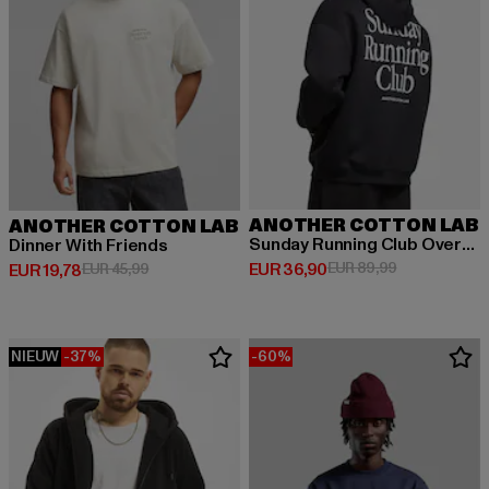
ANOTHER COTTON LAB
ANOTHER COTTON LAB
Sunday Running Club Oversized
Dinner With Friends
Huidige prijs: EUR 36,90
Actieprijs: EU
EUR 36,90
EUR 89,99
Huidige prijs: EUR 19,78
Actieprijs: EUR 45,99
EUR 19,78
EUR 45,99
NIEUW
-37%
-60%