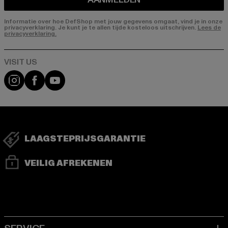
Informatie over hoe DefShop met jouw gegevens omgaat, vind je in onze
privacyverklaring. Je kunt je te allen tijde kosteloos uitschrijven.
Lees de
privacyverklaring.
Visit our Instagram page:
Visit our Facebook page:
Visit our YouTube channel:
LAAGSTEPRIJSGARANTIE
VEILIG AFREKENEN