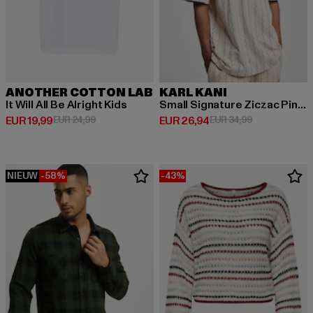
ANOTHER COTTON LAB
KARL KANI
It Will All Be Alright Kids
Small Signature Ziczac Pinstripe
Huidige prijs: EUR 19,99
Actieprijs: EUR 24,99
Huidige prijs: EUR 26,94
Actieprijs: EU
EUR 19,99
EUR 24,99
EUR 26,94
EUR 34,99
NIEUW
-58%
-43%