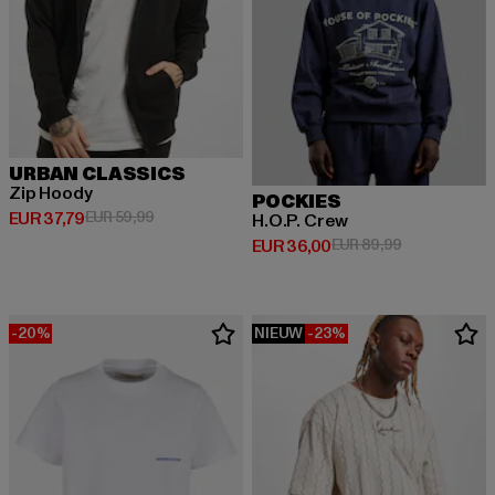
URBAN CLASSICS
Zip Hoody
POCKIES
Huidige prijs: EUR 37,79
Actieprijs: EUR 59,99
EUR 37,79
EUR 59,99
H.O.P. Crew
Huidige prijs: EUR 36,00
Actieprijs: EU
EUR 36,00
EUR 89,99
-20%
NIEUW
-23%