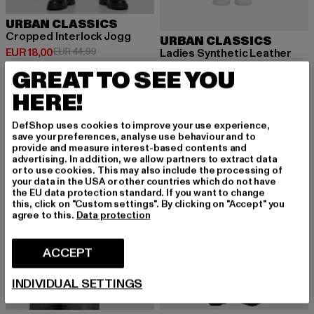
URBAN CLASSICS
Cropped Interlock Jogg
URBAN CLASSICS
Huidige prijs: EUR 18,00
Actieprijs: EUR 44,99
EUR 18,00
EUR 44,99
Ladies Synthetic Leather
Huidige prijs: EUR 24,00
Actieprijs: EU
EUR 24,00
EUR 59,99
GREAT TO SEE YOU
HERE!
-60%
-60%
DefShop uses cookies to improve your use experience,
save your preferences, analyse use behaviour and to
provide and measure interest-based contents and
advertising. In addition, we allow partners to extract data
or to use cookies. This may also include the processing of
your data in the USA or other countries which do not have
the EU data protection standard. If you want to change
this, click on "Custom settings". By clicking on "Accept" you
agree to this.
Data protection
ACCEPT
INDIVIDUAL SETTINGS