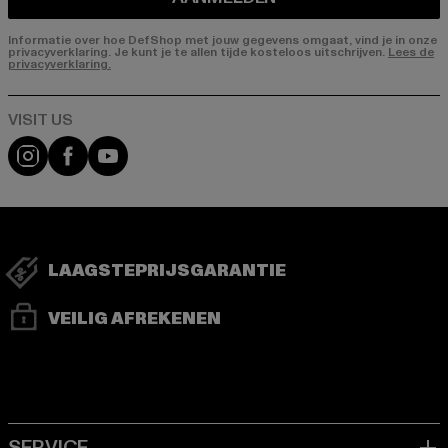
Informatie over hoe DefShop met jouw gegevens omgaat, vind je in onze
privacyverklaring. Je kunt je te allen tijde kosteloos uitschrijven.
Lees de
privacyverklaring.
Visit our Instagram page:
Visit our Facebook page:
Visit our YouTube channel:
LAAGSTEPRIJSGARANTIE
VEILIG AFREKENEN