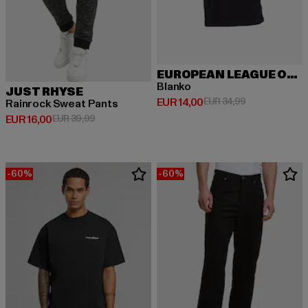
EUROPEAN LEAGUE OF FOOTBALL
Blanko
JUST RHYSE
Huidige prijs: EUR 14,00
Actieprijs: EUR
EUR 14,00
EUR 34,99
Rainrock Sweat Pants
Huidige prijs: EUR 16,00
Actieprijs: EUR 39,99
EUR 16,00
EUR 39,99
-60%
-60%