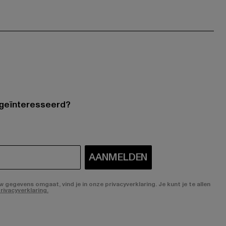
 geïnteresseerd?
AANMELDEN
gegevens omgaat, vind je in onze privacyverklaring. Je kunt je te allen
rivacyverklaring.