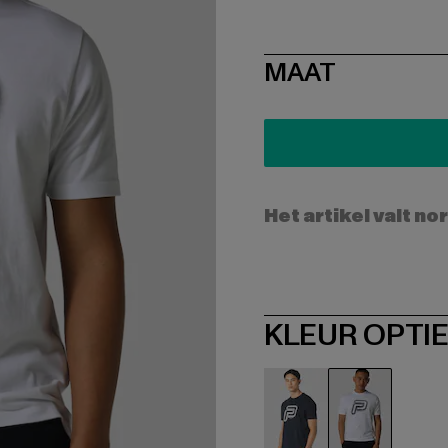
SIZE
MAAT
Het artikel valt no
KLEUR OPTI