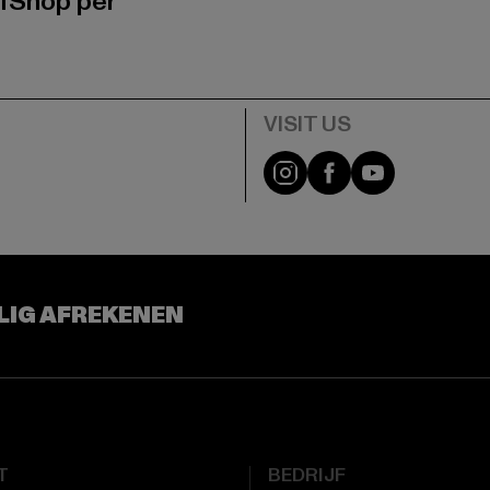
fShop per
Visit our Instagram pa
Visit our Facebo
Visit our Y
LIG AFREKENEN
T
BEDRIJF