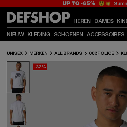
UP TO -65%
😲💥 Summe
HEREN
DAMES
KIN
NIEUW
KLEDING
SCHOENEN
ACCESSOIRES
UNISEX
MERKEN
ALL BRANDS
883POLICE
KL
-33%