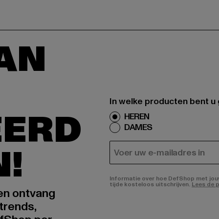
AAN
In welke producten bent u
EERD
HEREN
DAMES
N!
E-MAIL
Informatie over hoe DefShop met jouw 
tijde kosteloos uitschrijven.
Lees de p
 en ontvang
trends,