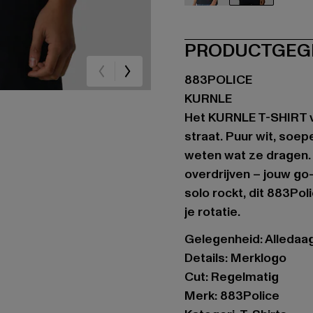
blau
weiß
PRODUCTGEG
883POLICE
KURNLE
Het KURNLE T-SHIRT v
straat. Puur wit, soep
weten wat ze dragen. Di
overdrijven – jouw go-
solo rockt, dit 883Pol
je rotatie.
Gelegenheid: Alledaags
Details: Merklogo
Cut: Regelmatig
Merk: 883Police