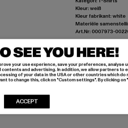
Kategori: T-Shirts
Kleur: weiß
Kleur fabrikant: white
Materiële samenstell
Art.Nr: 0007973-0022
Fabrikant: Zabou Hou
O SEE YOU HERE!
Shelley Road, Ashton-
rove your use experience, save your preferences, analyse u
ontents and advertising. In addition, we allow partners to e
MAAT
ocessing of your data in the USA or other countries which do 
ant to change this, click on "Custom settings". By clicking on 
ONDERHOUDSI
LEVERING & 
ACCEPT