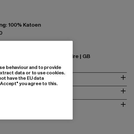
ing: 100% Katoen
0
se |
Krishna@zabou.co.uk
on-Ribble | PR2 2ZH Lancashire | GB
se behaviour and to provide
xtract data or to use cookies.
not have the EU data
"Accept" you agree to this.
NSTRUCTIES
RETOURNEREN