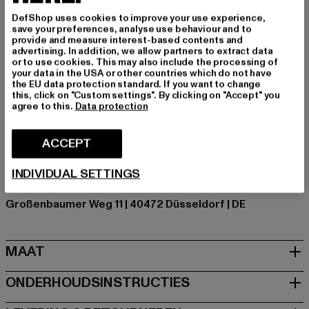
van de dag geniet. Scoor de fit die perfect zit.
DefShop uses cookies to improve your use experience,
Details: Muntzakje, Achterzak, Steekzak
save your preferences, analyse use behaviour and to
Merk: True Religion
provide and measure interest-based contents and
advertising. In addition, we allow partners to extract data
Kategori: Shorts
or to use cookies. This may also include the processing of
Kleur: schwarz
your data in the USA or other countries which do not have
the EU data protection standard. If you want to change
Kleur fabrikant: deep silence black wash
this, click on "Custom settings". By clicking on "Accept" you
Materiële samenstelling: 59% Katoen, 36% Polyester,
agree to this.
Data protection
3% Viscose, 2% Spandex
Art.Nr: TR110405-23807
ACCEPT
Fabrikant: True Religion Brand Jeans Germany GmbH |
INDIVIDUAL SETTINGS
vertrieb@unifafashion.com
Großenbaumer Weg 11 | 40472 Düsseldorf | DE
MAAT
ONDERHOUDSINSTRUCTIES