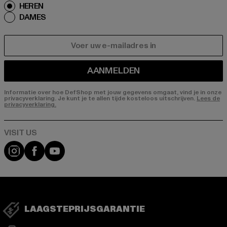
HEREN
DAMES
E-MAIL
AANMELDEN
Informatie over hoe DefShop met jouw gegevens omgaat, vind je in onze
privacyverklaring. Je kunt je te allen tijde kosteloos uitschrijven.
Lees de
privacyverklaring.
Visit our Instagram page:
Visit our Facebook page:
Visit our YouTube channel:
LAAGSTEPRIJSGARANTIE