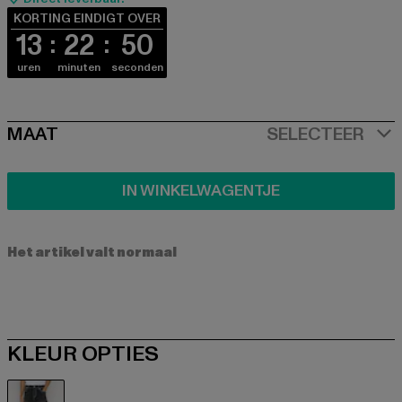
KORTING EINDIGT OVER
13
22
50
uren
minuten
seconden
SIZE
MAAT
SELECTEER
IN WINKELWAGENTJE
Het artikel valt normaal
KLEUR OPTIES