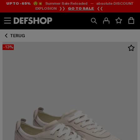
UP TO -65%
😲💥 Summer Sale Reloaded — absolute DISCOUNT
Ga
Ga
EXPLOSION ❯❯
GO TO SALE
❮❮
naar
naar
Inhoud
Footer
TERUG
-13%