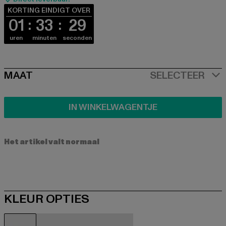
KORTING EINDIGT OVER
01
33
28
uren
minuten
seconden
SIZE
MAAT
SELECTEER
IN WINKELWAGENTJE
Het artikel valt normaal
KLEUR OPTIES