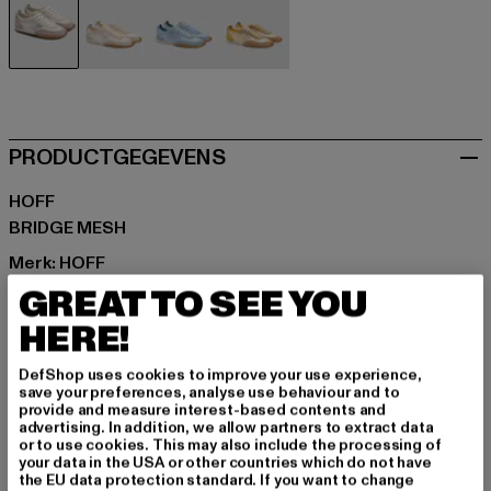
beige
beige
blau
braun
PRODUCTGEGEVENS
HOFF
BRIDGE MESH
Merk: HOFF
Kategori: Sneakers Low
GREAT TO SEE YOU
Kleur: beige
HERE!
Kleur fabrikant: off white
Materiaal bovenkant: ander materiaal, Leer
DefShop uses cookies to improve your use experience,
save your preferences, analyse use behaviour and to
Voering: ander materiaal
provide and measure interest-based contents and
Art.Nr: 126610-04359
advertising. In addition, we allow partners to extract data
or to use cookies. This may also include the processing of
your data in the USA or other countries which do not have
Fabrikant: THE HOFF BRAND S.L |
the EU data protection standard. If you want to change