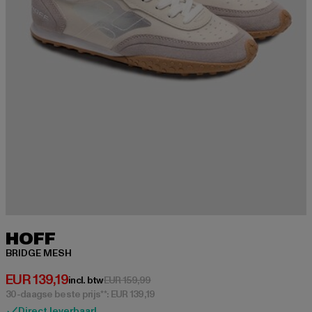
HOFF
BRIDGE MESH
Huidige prijs: EUR 139,19
EUR 139,19
Actieprijs: EUR 159,99
incl. btw
EUR 159,99
30-daagse beste prijs**: EUR 139,19
Direct leverbaar!