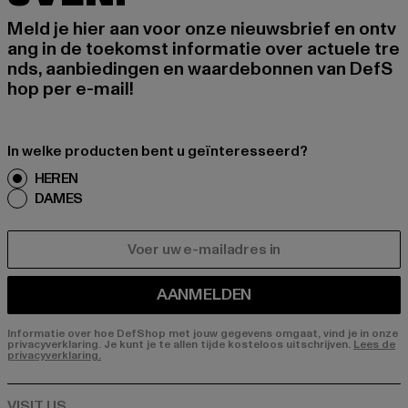
Meld je hier aan voor onze nieuwsbrief en ontv
ang in de toekomst informatie over actuele tre
nds, aanbiedingen en waardebonnen van DefS
hop per e-mail!
In welke producten bent u geïnteresseerd?
HEREN
DAMES
E-MAIL
AANMELDEN
Informatie over hoe DefShop met jouw gegevens omgaat, vind je in onze
privacyverklaring. Je kunt je te allen tijde kosteloos uitschrijven.
Lees de
privacyverklaring.