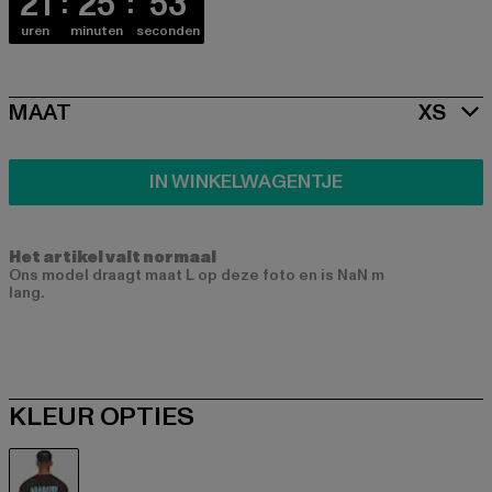
21
25
53
uren
minuten
seconden
SIZE
MAAT
XS
IN WINKELWAGENTJE
Het artikel valt normaal
Ons model draagt maat L op deze foto en is NaN m
lang.
KLEUR OPTIES