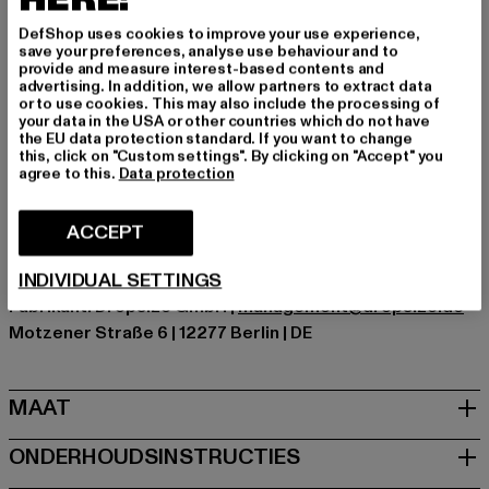
Gelegenheid: Alledaags, Comfortabel, Chillen, Vrije tijd
DefShop uses cookies to improve your use experience,
Halslijn: Ronde hals
save your preferences, analyse use behaviour and to
provide and measure interest-based contents and
Details: print
advertising. In addition, we allow partners to extract data
Cut: Regelmatig
or to use cookies. This may also include the processing of
your data in the USA or other countries which do not have
Merk: Dropsize
the EU data protection standard. If you want to change
Kategori: T-Shirts
this, click on "Custom settings". By clicking on "Accept" you
agree to this.
Data protection
Kleur: braun
Kleur fabrikant: washed black
Materiële samenstelling: 100% Katoen
ACCEPT
Art.Nr: DSTS143-01921
INDIVIDUAL SETTINGS
Fabrikant: Dropsize GmbH |
management@dropsize.de
Motzener Straße 6 | 12277 Berlin | DE
MAAT
ONDERHOUDSINSTRUCTIES