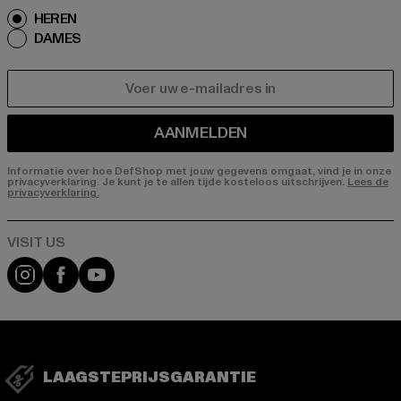
HEREN
DAMES
E-MAIL
AANMELDEN
Informatie over hoe DefShop met jouw gegevens omgaat, vind je in onze
privacyverklaring. Je kunt je te allen tijde kosteloos uitschrijven.
Lees de
privacyverklaring.
Visit our Instagram page:
Visit our Facebook page:
Visit our YouTube channel:
LAAGSTEPRIJSGARANTIE