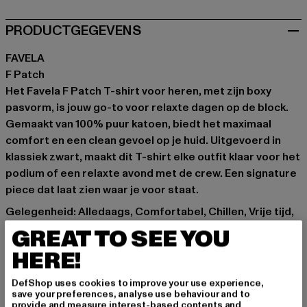
PRODUCTGEGEVENS
FAVELA
F Patch
Het Favela F Patch T-shirt voor heren, met zijn boxy
pasvorm, is jouw go-to voor relaxte dagen op de block.
Gemaakt van 100% puur katoen, biedt het maximaal
comfort en een clean gevoel op je huid. Uitgevoerd in
klassiek zwart, maakt dit T-shirt elke outfit klaar voor het
podium of een relaxte avond met de crew. Een signature
piece dat laat zien waar je voor staat.
Gelegenheid: Alledaags, Comfortabel, Chillen, Vrije tijd,
Basis
GREAT TO SEE YOU
Details: Merklogo
HERE!
Cut: Boxy pasvorm
Merk: Favela
DefShop uses cookies to improve your use experience,
Kategori: T-Shirts
save your preferences, analyse use behaviour and to
provide and measure interest-based contents and