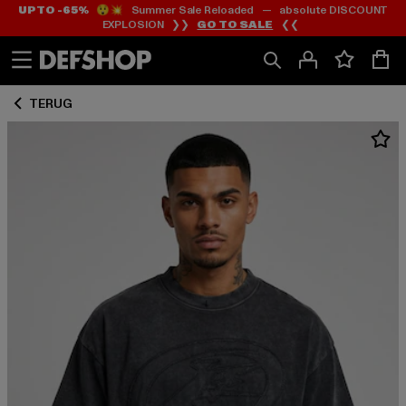
UP TO -65%
😲💥 Summer Sale Reloaded — absolute DISCOUNT
Ga
Ga
EXPLOSION ❯❯
GO TO SALE
❮❮
naar
naar
Inhoud
Footer
TERUG