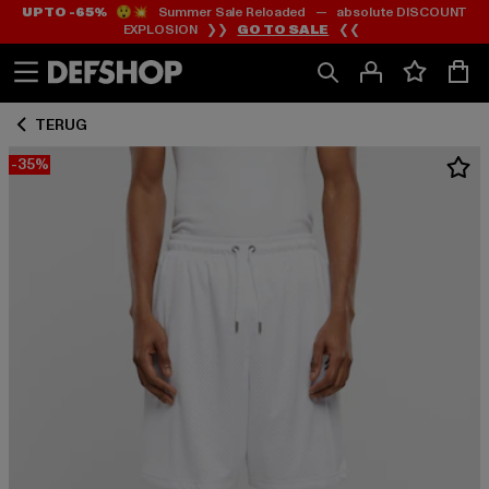
UP TO -65%
😲💥 Summer Sale Reloaded — absolute DISCOUNT
Ga
Ga
EXPLOSION ❯❯
GO TO SALE
❮❮
naar
naar
Inhoud
Footer
TERUG
-35%