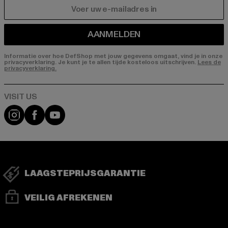
E-MAIL
AANMELDEN
Informatie over hoe DefShop met jouw gegevens omgaat, vind je in onze
privacyverklaring. Je kunt je te allen tijde kosteloos uitschrijven.
Lees de
privacyverklaring.
Visit our Instagram page:
Visit our Facebook page:
Visit our YouTube channel:
LAAGSTEPRIJSGARANTIE
VEILIG AFREKENEN