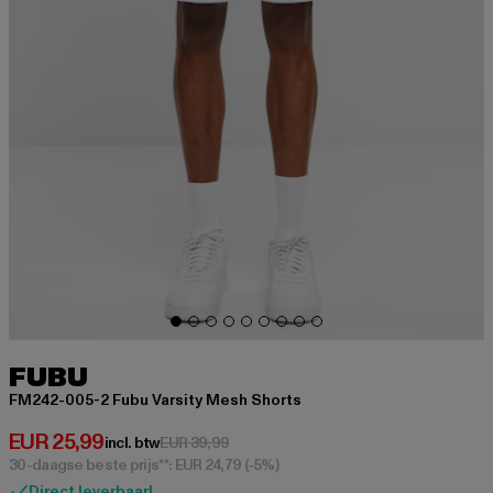
FUBU
FM242-005-2 Fubu Varsity Mesh Shorts
Huidige prijs: EUR 25,99
EUR 25,99
Actieprijs: EUR 39,99
incl. btw
EUR 39,99
30-daagse beste prijs**: EUR 24,79
(-5%)
Direct leverbaar!