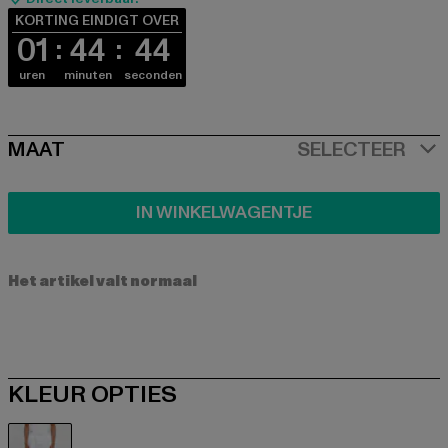
KORTING EINDIGT OVER
01
44
43
uren
minuten
seconden
SIZE
MAAT
SELECTEER
IN WINKELWAGENTJE
Het artikel valt normaal
KLEUR OPTIES