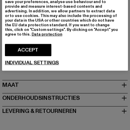
save your preferences, analyse use behaviour and to
Merk: Fubu
provide and measure interest-based contents and
Kategori: Kleding
advertising. In addition, we allow partners to extract data
or to use cookies. This may also include the processing of
Kleur: weiß
your data in the USA or other countries which do not have
Kleur fabrikant: white
the EU data protection standard. If you want to change
this, click on "Custom settings". By clicking on "Accept" you
Materiële samenstelling: 100% Polyester
agree to this.
Data protection
Art.Nr: 60140007-00220
ACCEPT
Fabrikant: Urban Styles Agency GmbH & Co. KG |
agentur@urbanstylesagency.com
INDIVIDUAL SETTINGS
Schanzenstraße 41 | 51063 Köln | DE
MAAT
ONDERHOUDSINSTRUCTIES
LEVERING & RETOURNEREN