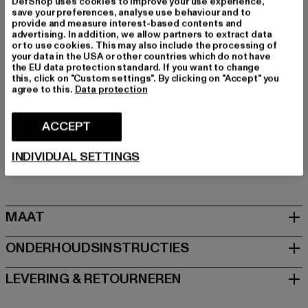
DefShop uses cookies to improve your use experience,
Type huls: Lange mouw
save your preferences, analyse use behaviour and to
Merk: Fubu
provide and measure interest-based contents and
advertising. In addition, we allow partners to extract data
Kategori: Hoodies
or to use cookies. This may also include the processing of
Kleur: weiß
your data in the USA or other countries which do not have
the EU data protection standard. If you want to change
Kleur fabrikant: offwhite/black/red
this, click on "Custom settings". By clicking on "Accept" you
Materiële samenstelling: 80% Katoen, 20% Polyester
agree to this.
Data protection
Art.Nr: 60210234-18820
ACCEPT
Fabrikant: Urban Styles Agency GmbH & Co. KG |
agentur@urbanstylesagency.com
INDIVIDUAL SETTINGS
Schanzenstraße 41 | 51063 Köln | DE
MAAT
ONDERHOUDSINSTRUCTIES
LEVERING & RETOURNEREN