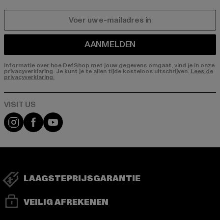
E-MAIL
AANMELDEN
Informatie over hoe DefShop met jouw gegevens omgaat, vind je in onze
privacyverklaring. Je kunt je te allen tijde kosteloos uitschrijven.
Lees de
privacyverklaring.
Visit our Instagram page:
Visit our Facebook page:
Visit our YouTube channel:
LAAGSTEPRIJSGARANTIE
VEILIG AFREKENEN