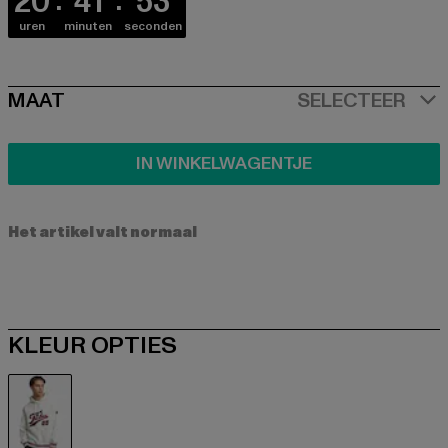
20
41
52
uren
minuten
seconden
SIZE
MAAT
SELECTEER
IN WINKELWAGENTJE
Het artikel valt normaal
KLEUR OPTIES