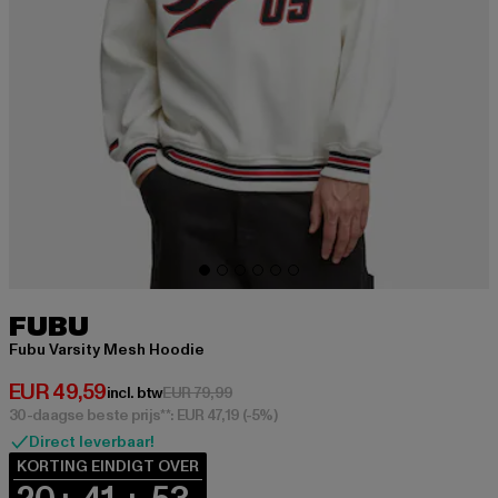
FUBU
Fubu Varsity Mesh Hoodie
Huidige prijs: EUR 49,59
EUR 49,59
Actieprijs: EUR 79,99
incl. btw
EUR 79,99
30-daagse beste prijs**: EUR 47,19
(-5%)
Direct leverbaar!
KORTING EINDIGT OVER