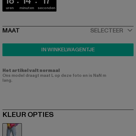
18
14
17
uren
minuten
seconden
SIZE
MAAT
SELECTEER
IN WINKELWAGENTJE
Het artikel valt normaal
Ons model draagt maat L op deze foto en is NaN m
lang.
KLEUR OPTIES