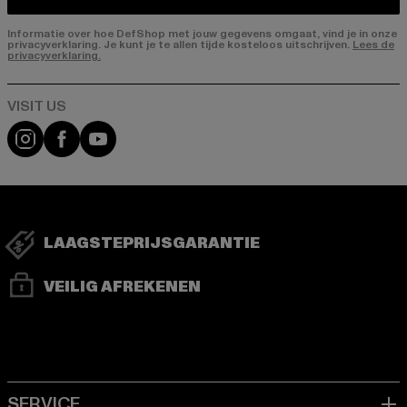
Informatie over hoe DefShop met jouw gegevens omgaat, vind je in onze
privacyverklaring. Je kunt je te allen tijde kosteloos uitschrijven.
Lees de
privacyverklaring.
Visit our Instagram page:
Visit our Facebook page:
Visit our YouTube channel:
LAAGSTEPRIJSGARANTIE
VEILIG AFREKENEN