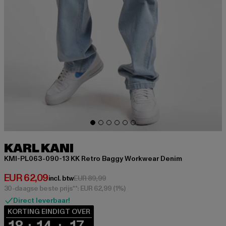
KARL KANI
KMI-PL063-090-13 KK Retro Baggy Workwear Denim
Huidige prijs: EUR 62,09
EUR 62,09
Actieprijs: EUR 89,99
incl. btw
EUR 89,99
30-daagse beste prijs**: EUR 62,99
(1%)
Direct leverbaar!
KORTING EINDIGT OVER