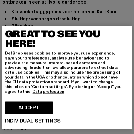
ontbreken in een stijlvolle garderobe.
Klassieke baggy jeans voor heren van Karl Kani
Sluiting: verborgen ritssluiting
Zijzakken
GREAT TO SEE YOU
Groot muntvak met logosteek
Opgestikte achterzakken
HERE!
Dubbele beenzak met logosteek op de rechter
DefShop uses cookies to improve your use experience,
broekspijp
save your preferences, analyse use behaviour and to
Gereedschapslus aan de linkerkant
provide and measure interest-based contents and
advertising. In addition, we allow partners to extract data
Logopatch op de achterkant van de tailleband
or to use cookies. This may also include the processing of
Duurzaam katoenmateriaal biedt een comfortabele
your data in the USA or other countries which do not have
the EU data protection standard. If you want to change
pasvorm
this, click on "Custom settings". By clicking on "Accept" you
Puur katoen biedt aangenaam draagcomfort
agree to this.
Data protection
Gelegenheid: Alledaags
ACCEPT
Soorten sluitingen: Rits
Merk: Karl Kani
INDIVIDUAL SETTINGS
Kategori: Loose fit jeans
Kleur: blau