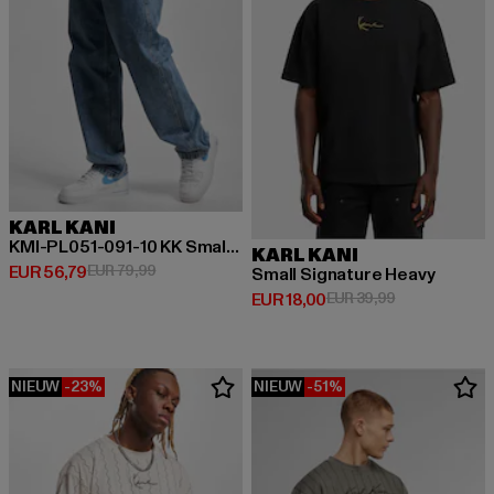
KARL KANI
KMI-PL051-091-10 KK Small Signature Baggy Five Pocket Denim
KARL KANI
Huidige prijs: EUR 56,79
Actieprijs: EUR 79,99
EUR 56,79
EUR 79,99
Small Signature Heavy
Huidige prijs: EUR 18,00
Actieprijs: EU
EUR 18,00
EUR 39,99
NIEUW
-23%
NIEUW
-51%