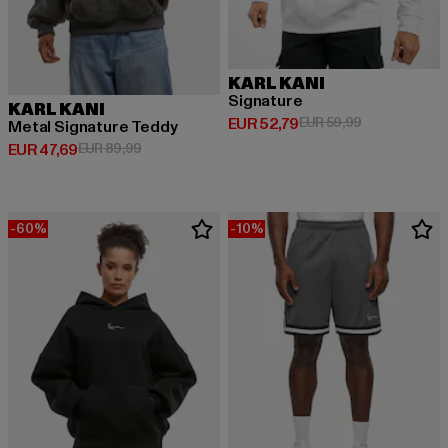
KARL KANI
Signature
KARL KANI
Huidige prijs: EUR 52,79
Actieprijs: EU
EUR 52,79
EUR 59,99
Metal Signature Teddy
Huidige prijs: EUR 47,69
Actieprijs: EUR 89,99
EUR 47,69
EUR 89,99
-60%
-10%