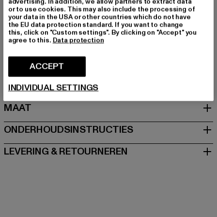
advertising. In addition, we allow partners to extract data
Merk: Kappa FTW
or to use cookies. This may also include the processing of
Kategori: Sneakers
your data in the USA or other countries which do not have
the EU data protection standard. If you want to change
Kleur: grau
this, click on "Custom settings". By clicking on "Accept" you
Kleur fabrikant: grey/rose
agree to this.
Data protection
Materiaal bovenkant: ander materiaal
Voering: ander materiaal
ACCEPT
Art.Nr: 95K0393001-02817
INDIVIDUAL SETTINGS
MAAT
ONDERHOUDSINSTRUCTIES
LEVERING & RETOURNEREN