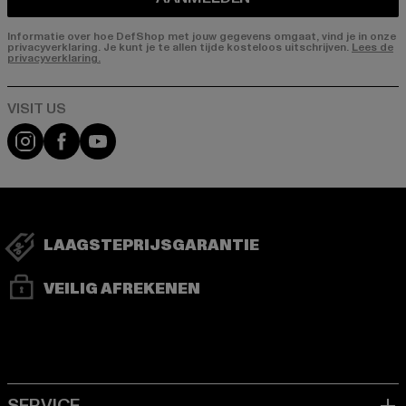
Informatie over hoe DefShop met jouw gegevens omgaat, vind je in onze
privacyverklaring. Je kunt je te allen tijde kosteloos uitschrijven.
Lees de
privacyverklaring.
Visit our Instagram page:
Visit our Facebook page:
Visit our YouTube channel:
LAAGSTEPRIJSGARANTIE
VEILIG AFREKENEN