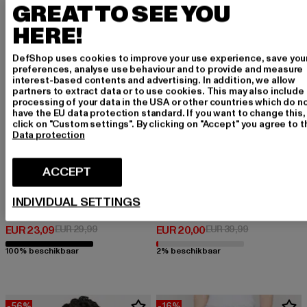
GREAT TO SEE YOU
-23%
-50%
HERE!
DefShop uses cookies to improve your use experience, save you
preferences, analyse use behaviour and to provide and measure
interest-based contents and advertising. In addition, we allow
partners to extract data or to use cookies. This may also include
processing of your data in the USA or other countries which do n
have the EU data protection standard. If you want to change this,
click on "Custom settings". By clicking on "Accept" you agree to th
Data protection
ACCEPT
INDIVIDUAL SETTINGS
URBAN CLASSICS
URBAN CLASSICS
Two In One
Ladies Essentials Triangle
Huidige prijs: EUR 23,09
Actieprijs: EUR 29,99
Huidige prijs: EUR 20,00
Actieprijs: EU
EUR 23,09
EUR 29,99
EUR 20,00
EUR 39,99
100% beschikbaar
2% beschikbaar
-56%
-16%