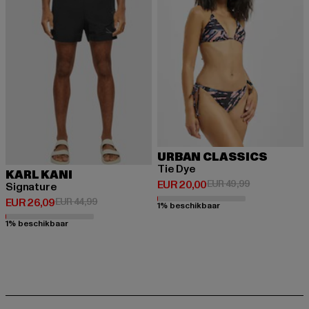
URBAN CLASSICS
Tie Dye
KARL KANI
Huidige prijs: EUR 20,00
Actieprijs: EU
EUR 20,00
EUR 49,99
Signature
Huidige prijs: EUR 26,09
Actieprijs: EUR 44,99
EUR 26,09
EUR 44,99
1% beschikbaar
1% beschikbaar