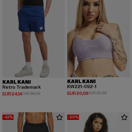
KARL KANI
KARL KANI
KW221-092-1
Retro Trademark
Huidige prijs: EUR 20,09
Actieprijs: EU
EUR 20,09
EUR 29,99
Huidige prijs: EUR 24,14
Actieprijs: EUR 34,99
EUR 24,14
EUR 34,99
-42%
-60%