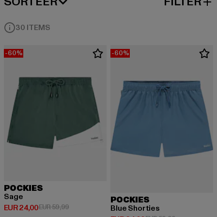
SORTEER
FILTER
MEEST POPULAIRE
30 ITEMS
-60%
-60%
POCKIES
Sage
POCKIES
Huidige prijs: EUR 24,00
Actieprijs: EUR 59,99
EUR 24,00
EUR 59,99
Blue Shorties