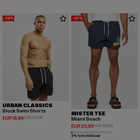
-24%
-40%
URBAN CLASSICS
Block Swim Shorts
MISTER TEE
Huidige prijs: EUR 18,99
Actieprijs: EUR 24,99
EUR 18,99
EUR 24,99
Miami Beach
Huidige prijs: EUR 20,99
Actieprijs: EU
EUR 20,99
EUR 34,99
2% beschikbaar