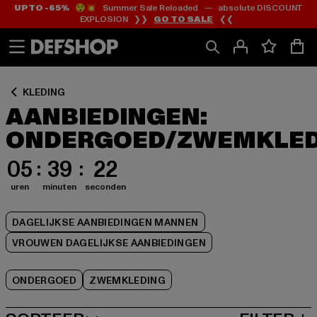
UP TO -65%
😲💥 Summer Sale Reloaded — absolute DISCOUNT
Ga
Ga
Ga
EXPLOSION ❯❯
GO TO SALE
❮❮
naar
naar
naar
Inhoud
Footer
Product
Rooster
KLEDING
AANBIEDINGEN:
ONDERGOED/ZWEMKLED
05
39
21
uren
minuten
seconden
DAGELIJKSE AANBIEDINGEN MANNEN
VROUWEN DAGELIJKSE AANBIEDINGEN
ONDERGOED
ZWEMKLEDING