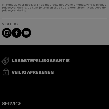
Informatie over hoe DefShop met jouw gegevens omgaat, vind je in onze
privacyverklaring. Je kunt je te allen tijde kosteloos uitschrijven.
Lees de
privacyverklaring.
Visit our Instagram page:
Visit our Facebook page:
Visit our YouTube channel:
LAAGSTEPRIJSGARANTIE
VEILIG AFREKENEN