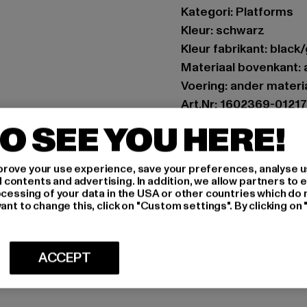
Kategori: Platforms
Kleur: schwarz
Kleur fabrikant: black
Materiaal bovenkant: 
Voering: ander materi
Art.Nr: 1602369-01217
O SEE YOU HERE!
Fabrikant: Buffalo Bo
Schanzenstraße 41 | 5
rove your use experience, save your preferences, analyse u
ontents and advertising. In addition, we allow partners to e
ocessing of your data in the USA or other countries which do 
MAAT
ant to change this, click on "Custom settings". By clicking on 
ONDERHOUDSI
ACCEPT
LEVERING & 