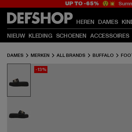
UP TO -65%
😲💥 Summe
HEREN
DAMES
KIN
NIEUW
KLEDING
SCHOENEN
ACCESSOIRES
DAMES
MERKEN
ALL BRANDS
BUFFALO
FOO
-13%