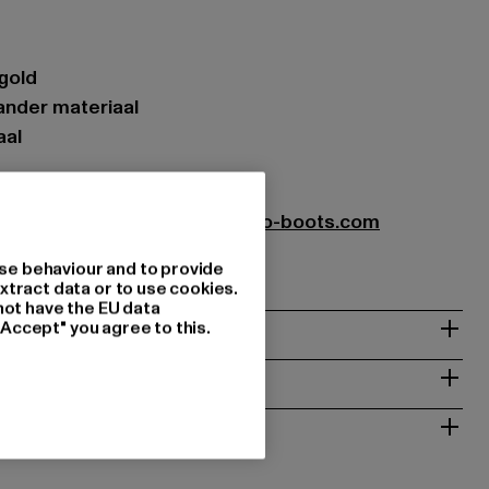
/gold
ander materiaal
aal
ots GmbH |
service-de@buffalo-boots.com
1063 Köln | DE
se behaviour and to provide
xtract data or to use cookies.
not have the EU data
"Accept" you agree to this.
NSTRUCTIES
RETOURNEREN