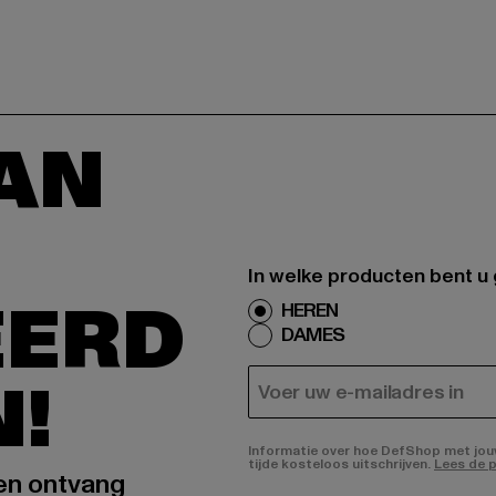
AAN
In welke producten bent u
EERD
HEREN
DAMES
N!
E-MAIL
Informatie over hoe DefShop met jouw 
tijde kosteloos uitschrijven.
Lees de p
 en ontvang