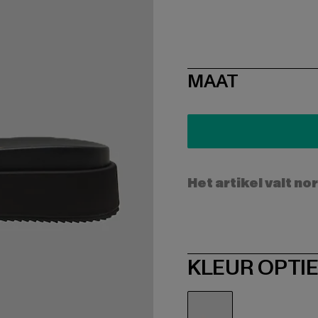
SIZE
MAAT
Het artikel valt no
KLEUR OPTI