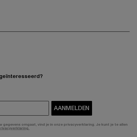
 geïnteresseerd?
AANMELDEN
gegevens omgaat, vind je in onze privacyverklaring. Je kunt je te allen
rivacyverklaring.