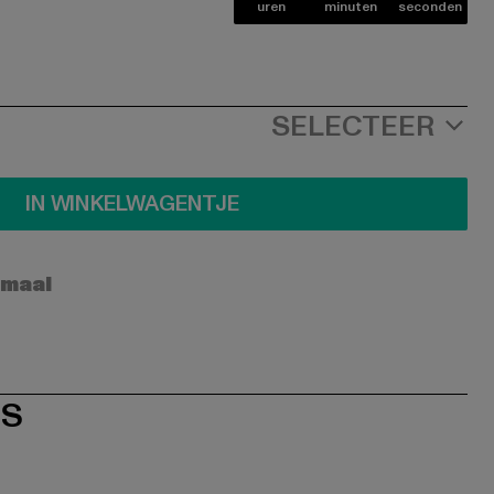
uren
minuten
seconden
SELECTEER
IN WINKELWAGENTJE
rmaal
ES