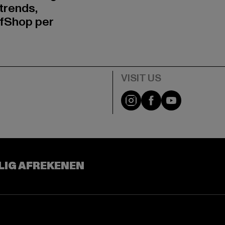
trends,
fShop per
Visit our Instagram pa
Visit our Facebo
Visit our Y
LIG AFREKENEN