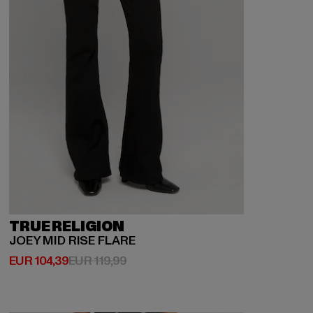
TRUE RELIGION
JOEY MID RISE FLARE
Huidige prijs: EUR 104,39
Actieprijs: EUR 119,99
EUR 104,39
EUR 119,99