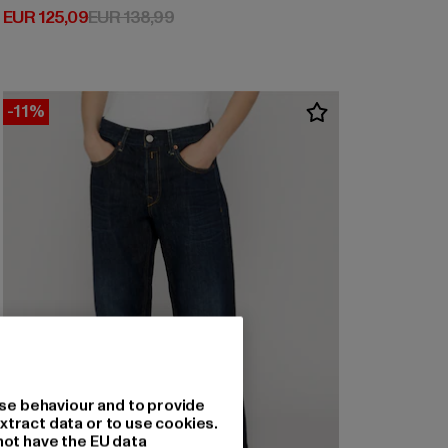
Huidige prijs: EUR 125,09
Actieprijs: EUR 138,99
EUR 125,09
EUR 138,99
-11%
se behaviour and to provide
xtract data or to use cookies.
not have the EU data