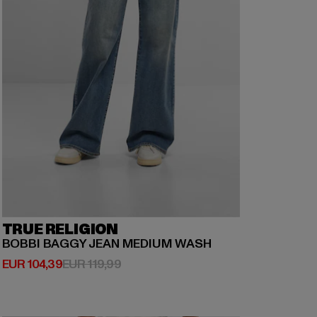
TRUE RELIGION
BOBBI BAGGY JEAN MEDIUM WASH
Huidige prijs: EUR 104,39
Actieprijs: EUR 119,99
EUR 104,39
EUR 119,99