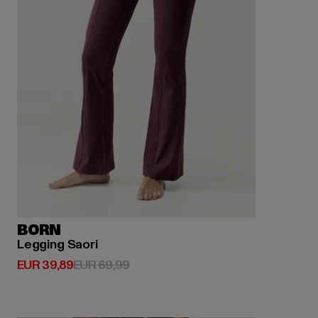
BORN
Legging Saori
Huidige prijs: EUR 39,89
Actieprijs: EUR 69,99
EUR 39,89
EUR 69,99