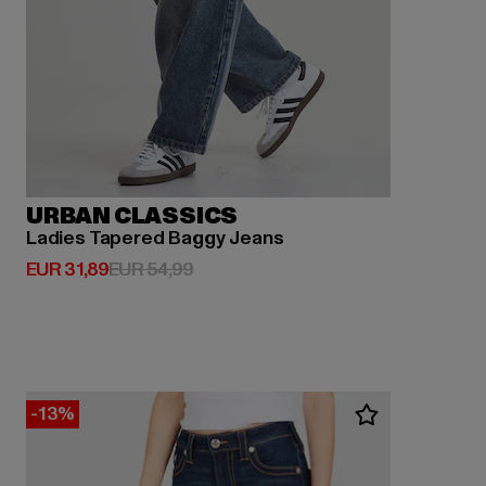
URBAN CLASSICS
Ladies Tapered Baggy Jeans
Huidige prijs: EUR 31,89
Actieprijs: EUR 54,99
EUR 31,89
EUR 54,99
-13%