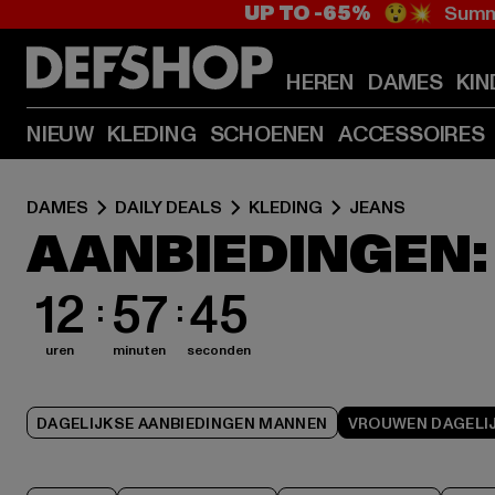
UP TO -65%
😲💥 Summe
HEREN
DAMES
KIN
NIEUW
KLEDING
SCHOENEN
ACCESSOIRES
DAMES
DAILY DEALS
KLEDING
JEANS
AANBIEDINGEN:
12
57
44
uren
minuten
seconden
DAGELIJKSE AANBIEDINGEN MANNEN
VROUWEN DAGELIJ