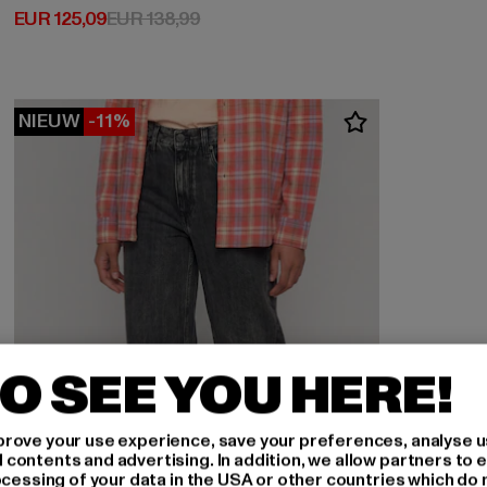
Huidige prijs: EUR 125,09
Actieprijs: EUR 138,99
EUR 125,09
EUR 138,99
NIEUW
-11%
O SEE YOU HERE!
rove your use experience, save your preferences, analyse u
ontents and advertising. In addition, we allow partners to e
ocessing of your data in the USA or other countries which do 