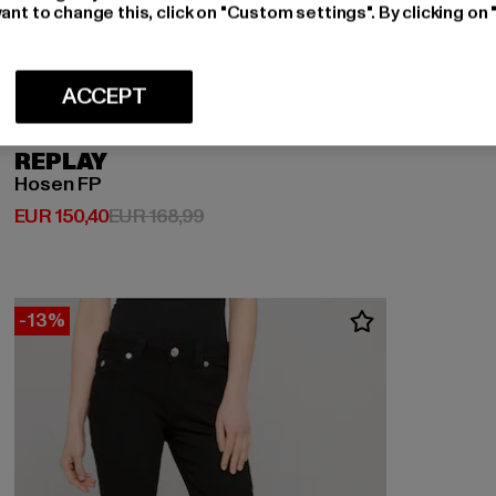
ant to change this, click on "Custom settings". By clicking on 
ACCEPT
REPLAY
Hosen FP
Huidige prijs: EUR 150,40
Actieprijs: EUR 168,99
EUR 150,40
EUR 168,99
-13%