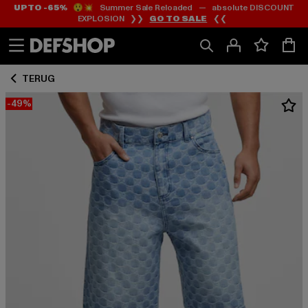
UP TO -65%
😲💥 Summer Sale Reloaded — absolute DISCOUNT
Ga
Ga
EXPLOSION ❯❯
GO TO SALE
❮❮
naar
naar
Inhoud
Footer
TERUG
-49%