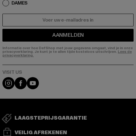
DAMES
E-MAIL
AANMELDEN
Informatie over hoe DefShop met jouw gegevens omgaat, vind je in onze
privacyverklaring. Je kunt je te allen tijde kosteloos uitschrijven.
Lees de
privacyverklaring.
Visit our Instagram page:
Visit our Facebook page:
Visit our YouTube channel:
LAAGSTEPRIJSGARANTIE
VEILIG AFREKENEN