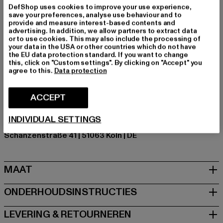
jorts een veelzijdige compagnon die moeiteloos
DefShop uses cookies to improve your use experience,
comfort en stijl verenigt.
save your preferences, analyse use behaviour and to
provide and measure interest-based contents and
Merk: PEQUS
advertising. In addition, we allow partners to extract data
or to use cookies. This may also include the processing of
Kategori: Losse jeans
your data in the USA or other countries which do not have
Kleur: blau
the EU data protection standard. If you want to change
this, click on "Custom settings". By clicking on "Accept" you
Kleur fabrikant: blue washed
agree to this.
Data protection
Materiële samenstelling: 100% Katoen
Art.Nr: 60100016-00799
ACCEPT
Fabrikant: Urban Styles Agency GmbH & Co. KG |
INDIVIDUAL SETTINGS
agentur@urbanstylesagency.com
Schanzenstraße 41 | 51063 Köln | DE
MAAT
ONDERHOUDSINSTRUCTIES
LEVERING & RETOURNEREN