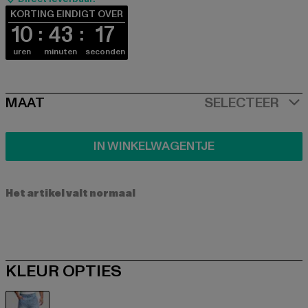
KORTING EINDIGT OVER
10
43
17
uren
minuten
seconden
SIZE
MAAT
SELECTEER
IN WINKELWAGENTJE
Het artikel valt normaal
KLEUR OPTIES