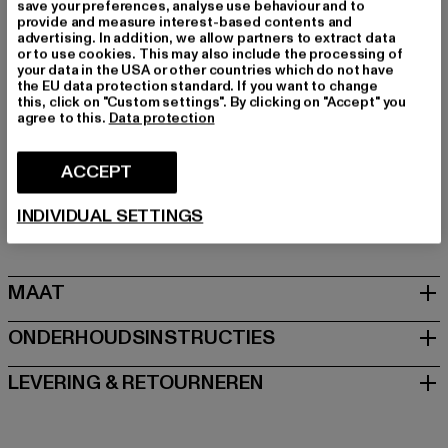
save your preferences, analyse use behaviour and to
Merk: PEQUS
provide and measure interest-based contents and
Kategori: Tanktops
advertising. In addition, we allow partners to extract data
or to use cookies. This may also include the processing of
Kleur: grau
your data in the USA or other countries which do not have
Kleur fabrikant: concrete
the EU data protection standard. If you want to change
this, click on "Custom settings". By clicking on "Accept" you
Materiële samenstelling: 100% Katoen
agree to this.
Data protection
Art.Nr: 61370011-02439
ACCEPT
Fabrikant: Urban Styles Agency GmbH & Co. KG |
agentur@urbanstylesagency.com
INDIVIDUAL SETTINGS
Schanzenstraße 41 | 51063 Köln | DE
MAAT
ONDERHOUDSINSTRUCTIES
LEVERING & RETOURNEREN