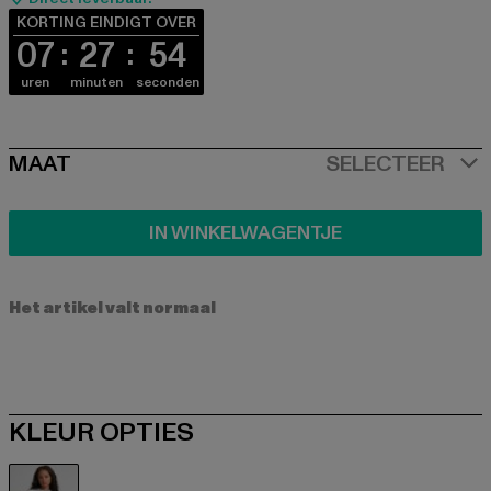
KORTING EINDIGT OVER
07
27
53
uren
minuten
seconden
SIZE
MAAT
SELECTEER
IN WINKELWAGENTJE
Het artikel valt normaal
KLEUR OPTIES