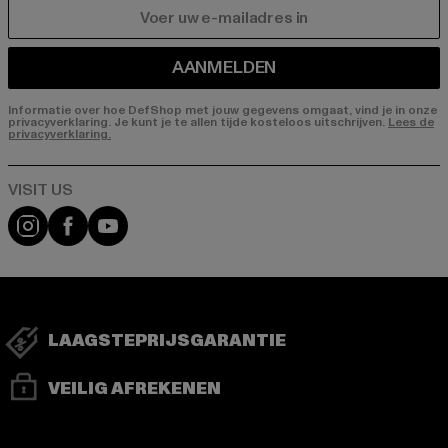
E-MAIL
AANMELDEN
Informatie over hoe DefShop met jouw gegevens omgaat, vind je in onze
privacyverklaring. Je kunt je te allen tijde kosteloos uitschrijven.
Lees de
privacyverklaring.
Visit our Instagram page:
Visit our Facebook page:
Visit our YouTube channel:
LAAGSTEPRIJSGARANTIE
VEILIG AFREKENEN