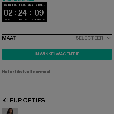
KORTING EINDIGT OVER
02
24
08
uren
minuten
seconden
SIZE
MAAT
SELECTEER
IN WINKELWAGENTJE
Het artikel valt normaal
KLEUR OPTIES