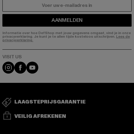
E-MAIL
AANMELDEN
Informatie over hoe DefShop met jouw gegevens omgaat, vind je in onze
privacyverklaring. Je kunt je te allen tijde kosteloos uitschrijven.
Lees de
privacyverklaring.
Visit our Instagram page:
Visit our Facebook page:
Visit our YouTube channel:
LAAGSTEPRIJSGARANTIE
VEILIG AFREKENEN