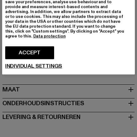
save your preferences, analyse use behaviour and to
Merk: PEQUS
provide and measure interest-based contents and
Kategori: Tanktops
advertising. In addition, we allow partners to extract data
or to use cookies. This may also include the processing of
Kleur: schwarz, weiß
your data in the USA or other countries which do not have
Kleur fabrikant: mc
the EU data protection standard. If you want to change
this, click on "Custom settings". By clicking on "Accept" you
Materiële samenstelling: 100% Katoen
agree to this.
Data protection
Art.Nr: 61370012-01863
ACCEPT
Fabrikant: Urban Styles Agency GmbH & Co. KG |
agentur@urbanstylesagency.com
INDIVIDUAL SETTINGS
Schanzenstraße 41 | 51063 Köln | DE
MAAT
ONDERHOUDSINSTRUCTIES
LEVERING & RETOURNEREN