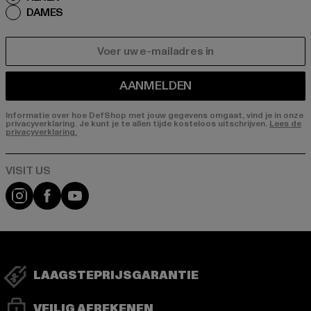
DAMES
E-MAIL
AANMELDEN
Informatie over hoe DefShop met jouw gegevens omgaat, vind je in onze
privacyverklaring. Je kunt je te allen tijde kosteloos uitschrijven.
Lees de
privacyverklaring.
Visit our Instagram page:
Visit our Facebook page:
Visit our YouTube channel:
LAAGSTEPRIJSGARANTIE
VEILIG AFREKENEN