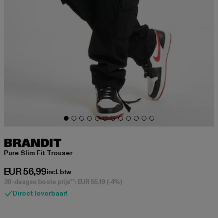
BRANDIT
Pure Slim Fit Trouser
Huidige prijs: EUR 56,99
EUR 56,99
incl. btw
30-daagse beste prijs**: EUR 55,19
(-4%)
Direct leverbaar!