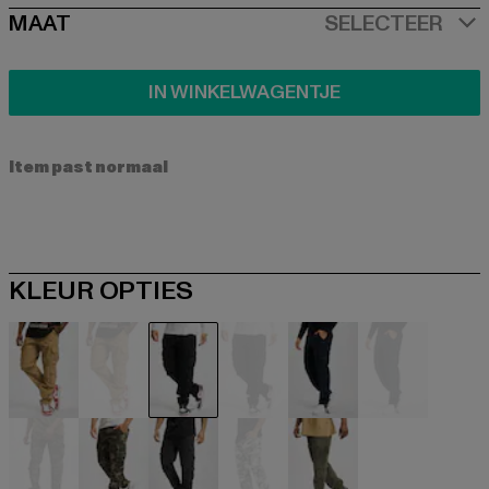
SIZE
MAAT
SELECTEER
IN WINKELWAGENTJE
Item past normaal
KLEUR OPTIES
beige
beige
schwarz
schwarz
blau
blau