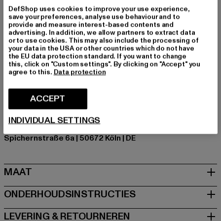
Gelegenheid: Alledaags, Comfortabel, Vrije tijd, Casual
DefShop uses cookies to improve your use experience,
save your preferences, analyse use behaviour and to
Soorten sluitingen: verborgen knoopsluiting
provide and measure interest-based contents and
Cut: Slim-Fit
advertising. In addition, we allow partners to extract data
or to use cookies. This may also include the processing of
Merk: Brandit
your data in the USA or other countries which do not have
Kategori: Cargobroeken
the EU data protection standard. If you want to change
this, click on "Custom settings". By clicking on "Accept" you
Kleur: schwarz
agree to this.
Data protection
Kleur fabrikant: black
Materiële samenstelling: 100% Katoen
ACCEPT
Art.Nr: BD1016-00007
INDIVIDUAL SETTINGS
Fabrikant: Brandit Textil GmbH |
info@brandit-wear.com
Spichernstraße 6a | 50672 Köln | DE
MAAT
ONDERHOUDSINSTRUCTIES
LEVERING & RETOURNEREN