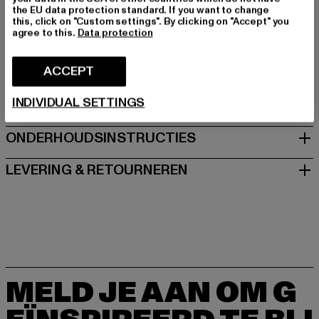
the EU data protection standard. If you want to change
this, click on "Custom settings". By clicking on "Accept" you
Fabrikant: Urban Styles Agency GmbH & Co. KG |
agree to this.
Data protection
agentur@urbanstylesagency.com
Schanzenstraße 41 | 51063 Köln | DE
ACCEPT
INDIVIDUAL SETTINGS
MAAT
ONDERHOUDSINSTRUCTIES
LEVERING & RETOURNEREN
MELD JE AAN OM G