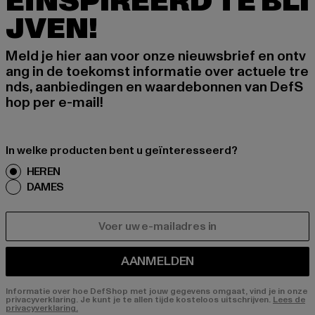
EÏNSPIREERD TE BLI
JVEN!
Meld je hier aan voor onze nieuwsbrief en ontv
ang in de toekomst informatie over actuele tre
nds, aanbiedingen en waardebonnen van DefS
hop per e-mail!
In welke producten bent u geïnteresseerd?
HEREN
DAMES
E-MAIL
AANMELDEN
Informatie over hoe DefShop met jouw gegevens omgaat, vind je in onze
privacyverklaring. Je kunt je te allen tijde kosteloos uitschrijven.
Lees de
privacyverklaring.