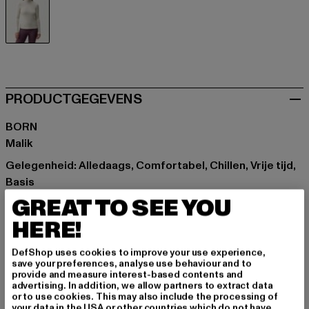
beige
PRODUCTGEGEVENS
BORN
Malik
Gelegenheid: Alledaags, Comfortabel, Chillen, Vrije tijd,
Basis
Cut: Slank
GREAT TO SEE YOU
Merk: Born
HERE!
Kategori: Turtle Neck Jumpers
Kleur: beige
DefShop uses cookies to improve your use experience,
save your preferences, analyse use behaviour and to
Kleur fabrikant: beige
provide and measure interest-based contents and
Materiële samenstelling: 80% Polyester, 20% Spandex
advertising. In addition, we allow partners to extract data
or to use cookies. This may also include the processing of
Art.Nr: PD00008269-00003
your data in the USA or other countries which do not have