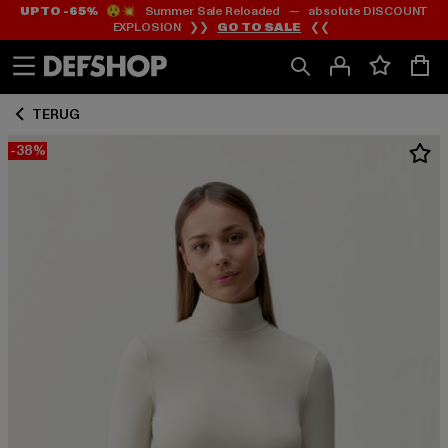
UP TO -65%
😲💥 Summer Sale Reloaded — absolute DISCOUNT
Ga
Ga
EXPLOSION ❯❯
GO TO SALE
❮❮
naar
naar
Inhoud
Footer
TERUG
-38%