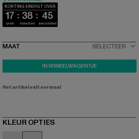
KORTING EINDIGT OVER
17
38
44
uren
minuten
seconden
SIZE
MAAT
SELECTEER
IN WINKELWAGENTJE
Het artikel valt normaal
KLEUR OPTIES