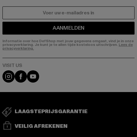
E-MAIL
AANMELDEN
Informatie over hoe DefShop met jouw gegevens omgaat, vind je in onze
privacyverklaring. Je kunt je te allen tijde kosteloos uitschrijven.
Lees de
privacyverklaring.
Visit our Instagram page:
Visit our Facebook page:
Visit our YouTube channel:
LAAGSTEPRIJSGARANTIE
VEILIG AFREKENEN