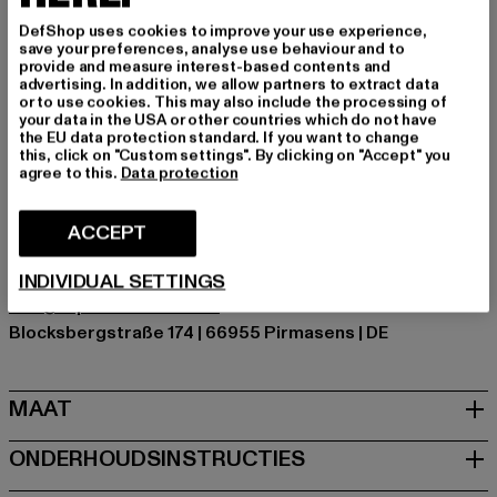
Gelegenheid: Alledaags
DefShop uses cookies to improve your use experience,
Schachthoogte: hoge top
save your preferences, analyse use behaviour and to
Merk: Tom Tailor
provide and measure interest-based contents and
advertising. In addition, we allow partners to extract data
Kategori: Boots
or to use cookies. This may also include the processing of
Kleur: braun
your data in the USA or other countries which do not have
the EU data protection standard. If you want to change
Kleur fabrikant: hazel
this, click on "Custom settings". By clicking on "Accept" you
Materiaal bovenkant: ander materiaal
agree to this.
Data protection
Voering: ander materiaal
Art.Nr: 849071000699-06513
ACCEPT
Fabrikant: Supremo Shoes & Boots GmbH |
INDIVIDUAL SETTINGS
info@supremo-shoes.de
Blocksbergstraße 174 | 66955 Pirmasens | DE
MAAT
ONDERHOUDSINSTRUCTIES