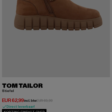
TOM TAILOR
Stiefel
Huidige prijs: EUR 62,99
EUR 62,99
Actieprijs: EUR 69,99
incl. btw
EUR 69,99
Direct leverbaar!