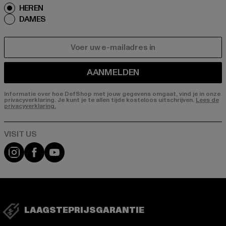
HEREN
DAMES
E-MAIL
AANMELDEN
Informatie over hoe DefShop met jouw gegevens omgaat, vind je in onze
privacyverklaring. Je kunt je te allen tijde kosteloos uitschrijven.
Lees de
privacyverklaring.
Visit our Instagram page:
Visit our Facebook page:
Visit our YouTube channel:
LAAGSTEPRIJSGARANTIE