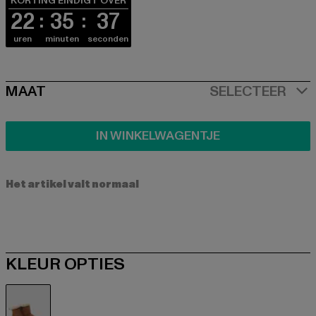
KORTING EINDIGT OVER
22
35
36
uren
minuten
seconden
SIZE
MAAT
SELECTEER
IN WINKELWAGENTJE
Het artikel valt normaal
KLEUR OPTIES