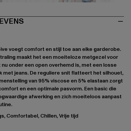
hwarz
weiß
weiß
weiß
weiß
weiß
weiß
EVENS
ive voegt comfort en stijl toe aan elke garderobe.
tstraling maakt het een moeiteloze metgezel voor
het nu onder een open overhemd is, met een losse
 met jeans. De reguliere snit flatteert het silhouet,
amenstelling van 95% viscose en 5% elastaan zorgt
comfort en een optimale pasvorm. Een basic die
oogwaardige afwerking en zich moeiteloos aanpast
utine.
, Comfortabel, Chillen, Vrije tijd