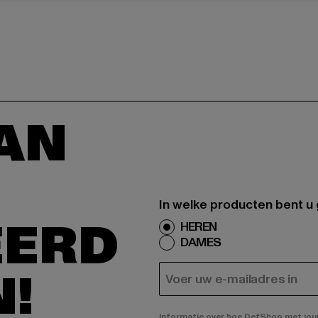
AAN
In welke producten bent u
EERD
HEREN
DAMES
N!
E-MAIL
Informatie over hoe DefShop met jouw 