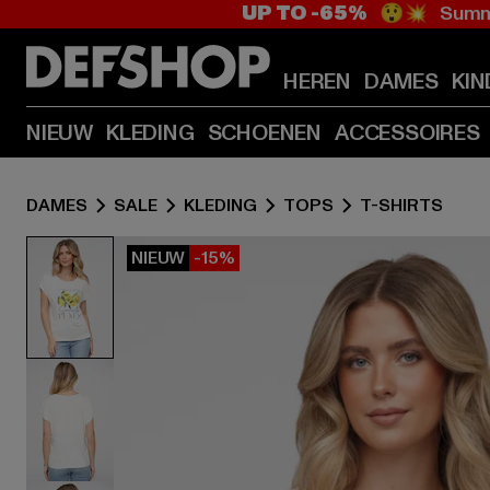
UP TO -65%
😲💥 Summe
HEREN
DAMES
KIN
NIEUW
KLEDING
SCHOENEN
ACCESSOIRES
DAMES
SALE
KLEDING
TOPS
T-SHIRTS
NIEUW
-15%