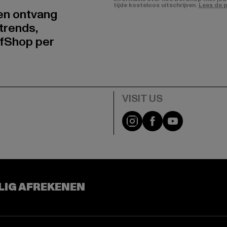
tijde kosteloos uitschrijven.
Lees de p
 en ontvang
trends,
fShop per
Visit our Instagram pa
Visit our Facebo
Visit our Y
LIG AFREKENEN