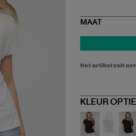
SIZE
MAAT
Het artikel valt no
KLEUR OPTI