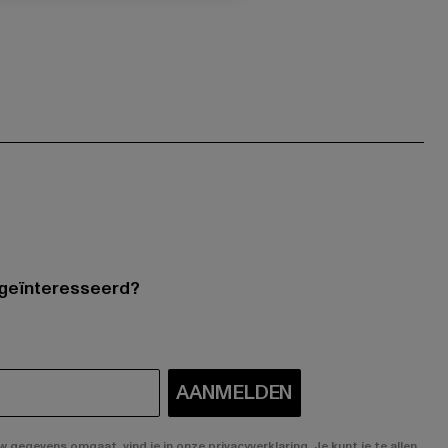
 geïnteresseerd?
AANMELDEN
gegevens omgaat, vind je in onze privacyverklaring. Je kunt je te allen