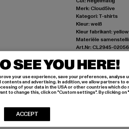
Cut: Regelmatig
Merk: Cloud5ive
Kategori: T-shirts
Kleur: weiß
Kleur fabrikant: yello
Materiële samenstell
Art.Nr: CL2945-02056
O SEE YOU HERE!
Fabrikant: Styleboom 
info@77onlineshop.eu
rove your use experience, save your preferences, analyse u
Am Kapellhof 22 | 476
ontents and advertising. In addition, we allow partners to e
ocessing of your data in the USA or other countries which do 
ant to change this, click on "Custom settings". By clicking on 
MAAT
ONDERHOUDSI
ACCEPT
LEVERING & 