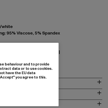
w/white
ing: 95% Viscose, 5% Spandex
Textilhandels GmbH & Co. KG |
se behaviour and to provide
08 Geldern | DE
xtract data or to use cookies.
not have the EU data
"Accept" you agree to this.
NSTRUCTIES
RETOURNEREN