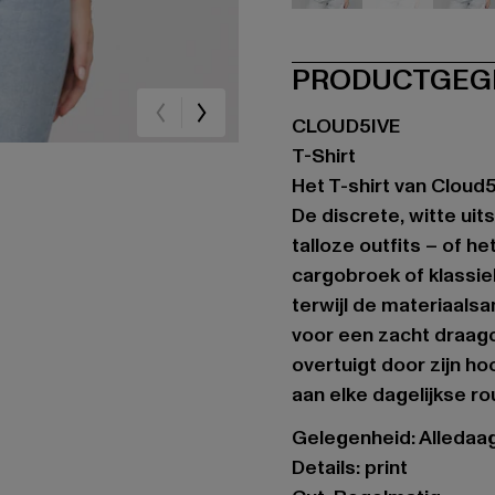
schwarz
schwarz
sc
PRODUCTGEG
CLOUD5IVE
T-Shirt
Het T-shirt van Cloud5
De discrete, witte ui
talloze outfits – of 
cargobroek of klassiek
terwijl de materiaals
voor een zacht draag
overtuigt door zijn h
aan elke dagelijkse ro
Gelegenheid: Alledaags
Details: print