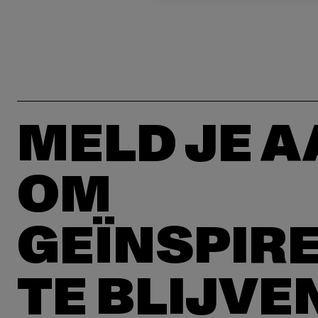
MELD JE 
OM
GEÏNSPIR
TE BLIJVE