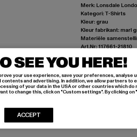
Merk: Lonsdale Lond
Kategori: T-Shirts
Kleur: grau
Kleur fabrikant: marl 
Materiële samenstell
Art.Nr: 117661-21810
O SEE YOU HERE!
Fabrikant: Punch Gmb
Im Taubental 15a | 41
rove your use experience, save your preferences, analyse u
ontents and advertising. In addition, we allow partners to e
ocessing of your data in the USA or other countries which do 
MAAT
ant to change this, click on "Custom settings". By clicking on 
ONDERHOUDSI
ACCEPT
LEVERING & 