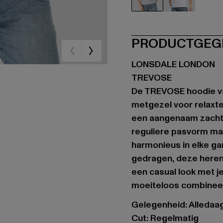
grau
weiß
PRODUCTGEG
LONSDALE LONDON
TREVOSE
De TREVOSE hoodie v
metgezel voor relaxt
een aangenaam zacht d
reguliere pasvorm mak
harmonieus in elke gar
gedragen, deze herent
een casual look met je
moeiteloos combineer
Gelegenheid: Alledaags
Cut: Regelmatig