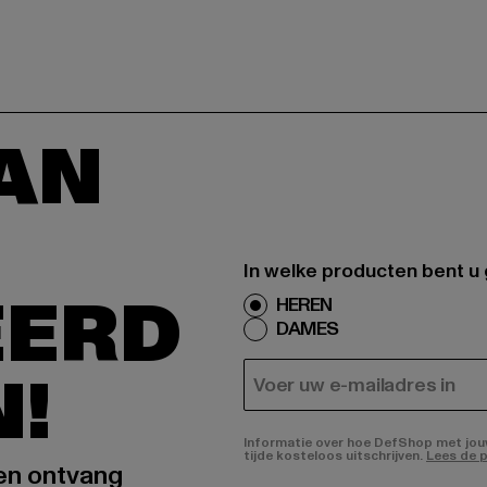
AAN
In welke producten bent u
EERD
HEREN
DAMES
N!
E-MAIL
Informatie over hoe DefShop met jouw 
tijde kosteloos uitschrijven.
Lees de p
 en ontvang