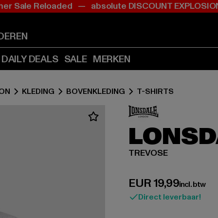
r Sale Reloaded — absolute DISCOUNT EXPLOS
Ga
Ga
naar
naar
Inhoud
Footer
DEREN
(Druk
(Druk
op
op
DAILY DEALS
SALE
MERKEN
Enter)
Enter)
DON
KLEDING
BOVENKLEDING
T-SHIRTS
LONSD
TREVOSE
Huidige prijs: EUR
EUR 19,99
incl. btw
Direct leverbaar!