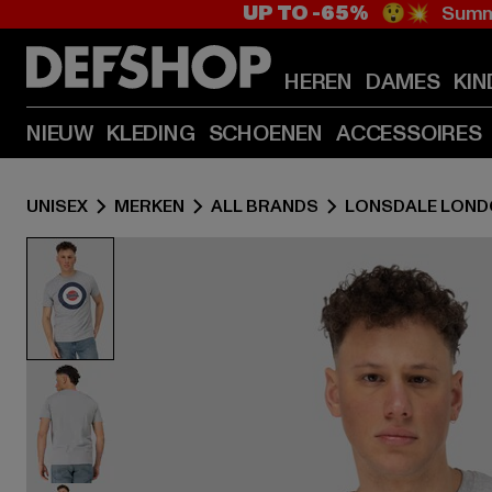
UP TO -65%
😲💥 Summe
HEREN
DAMES
KIN
NIEUW
KLEDING
SCHOENEN
ACCESSOIRES
UNISEX
MERKEN
ALL BRANDS
LONSDALE LON