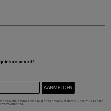
 geïnteresseerd?
AANMELDEN
gegevens omgaat, vind je in onze privacyverklaring. Je kunt je te allen
rivacyverklaring.