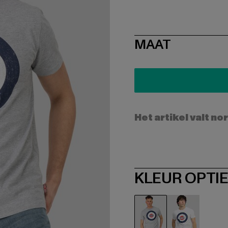
SIZE
MAAT
Het artikel valt no
KLEUR OPTI