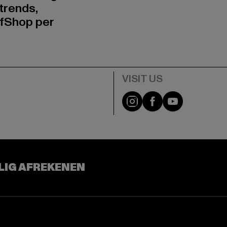
trends,
fShop per
Visit our Instagram pa
Visit our Facebo
Visit our Y
LIG AFREKENEN