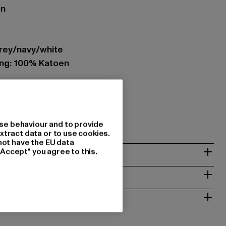
on
grey/navy/white
ing: 100% Katoen
H |
info@punch-gmbh.de
468 Neuss | DE
se behaviour and to provide
xtract data or to use cookies.
not have the EU data
"Accept" you agree to this.
NSTRUCTIES
RETOURNEREN