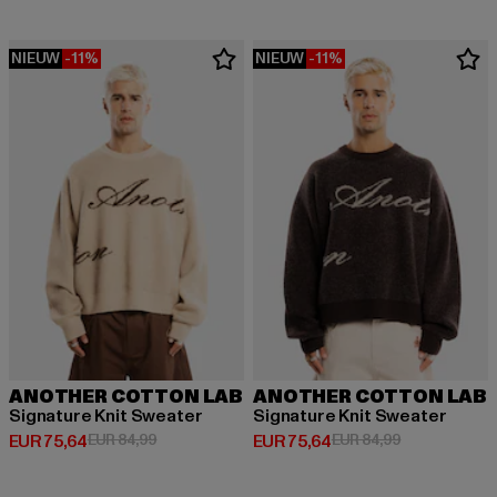
NIEUW
-11%
NIEUW
-11%
ANOTHER COTTON LAB
ANOTHER COTTON LAB
Signature Knit Sweater
Signature Knit Sweater
Huidige prijs: EUR 75,64
Actieprijs: EUR 84,99
Huidige prijs: EUR 75,64
Actieprijs: EU
EUR 75,64
EUR 84,99
EUR 75,64
EUR 84,99