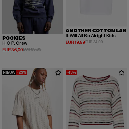
ANOTHER COTTON LAB
It Will All Be Alright Kids
POCKIES
Huidige prijs: EUR 19,99
Actieprijs: EUR
EUR 19,99
EUR 24,99
H.O.P. Crew
Huidige prijs: EUR 36,00
Actieprijs: EUR 89,99
EUR 36,00
EUR 89,99
NIEUW
-23%
-43%