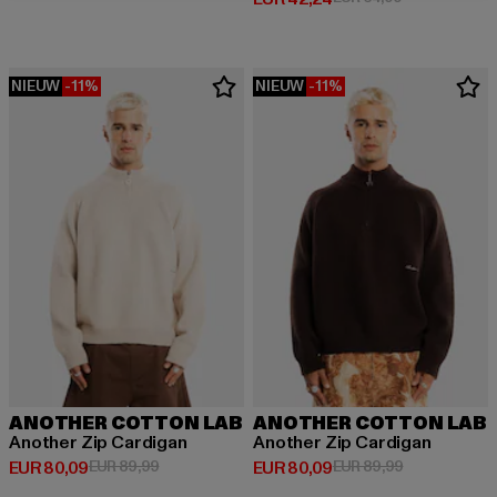
NIEUW
-11%
NIEUW
-11%
ANOTHER COTTON LAB
ANOTHER COTTON LAB
Another Zip Cardigan
Another Zip Cardigan
Huidige prijs: EUR 80,09
Actieprijs: EUR 89,99
Huidige prijs: EUR 80,09
Actieprijs: EU
EUR 80,09
EUR 89,99
EUR 80,09
EUR 89,99