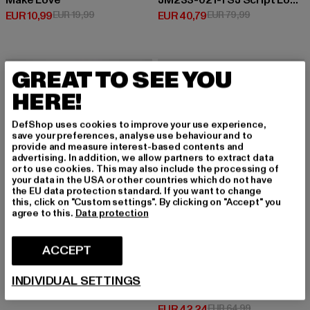
Make Love
JM233-021-1 SJ Script Logo Retro Backprint Crew
Huidige prijs: EUR 10,99
Actieprijs: EUR 19,99
Huidige prijs: EUR 40,79
Actieprijs: EU
EUR 10,99
EUR 19,99
EUR 40,79
EUR 79,99
-12%
-35%
GREAT TO SEE YOU
HERE!
DefShop uses cookies to improve your use experience,
save your preferences, analyse use behaviour and to
provide and measure interest-based contents and
advertising. In addition, we allow partners to extract data
or to use cookies. This may also include the processing of
your data in the USA or other countries which do not have
the EU data protection standard. If you want to change
this, click on "Custom settings". By clicking on "Accept" you
agree to this.
Data protection
ACCEPT
ECKO UNLTD.
Double
INDIVIDUAL SETTINGS
883POLICE
Huidige prijs: EUR 21,99
Actieprijs: EUR 24,99
EUR 21,99
EUR 24,99
PERTH
Huidige prijs: EUR 42,24
Actieprijs: EU
EUR 42,24
EUR 64,99