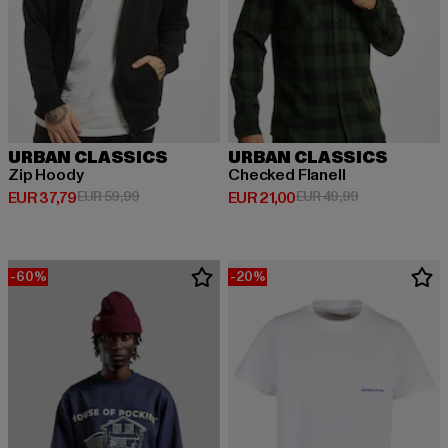
URBAN CLASSICS
URBAN CLASSICS
Zip Hoody
Checked Flanell
Huidige prijs: EUR 37,79
Actieprijs: EUR 59,99
Huidige prijs: EUR 21,00
Actieprijs: EU
EUR 37,79
EUR 59,99
EUR 21,00
EUR 49,99
-60%
-20%