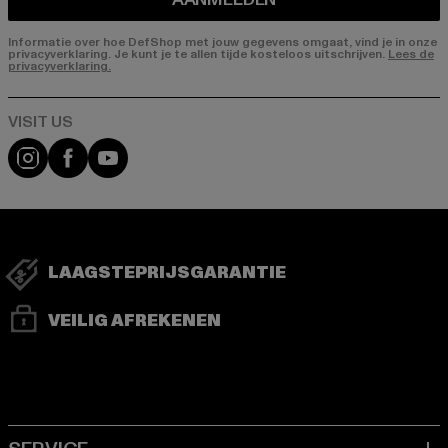
Informatie over hoe DefShop met jouw gegevens omgaat, vind je in onze
privacyverklaring. Je kunt je te allen tijde kosteloos uitschrijven.
Lees de
privacyverklaring.
Visit our Instagram page:
Visit our Facebook page:
Visit our YouTube channel:
LAAGSTEPRIJSGARANTIE
VEILIG AFREKENEN