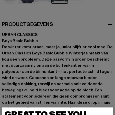
schwarz
schwarz
blau
grün
grau
PRODUCTGEGEVENS
URBAN CLASSICS
Boys Basic Bubble
De winter komt eraan, maar je junior blijft er cool mee. De
Urban Classics Boys Basic Bubble Winterjas maakt van
kou geen probleem. Deze pasvorm in groen beschermt
met duurzaam nylon aan de buitenkant en warm
polyester aan de binnenkant – het perfecte schild tegen
wind en weer. Capuchon en lange mouwen bieden
volledige dekking, terwijl de normale snit voldoende
bewegingsvrijheid biedt voor actie op de block. Een
statement voor iedereen die geen compromissen sluit
op het gebied van stijl en warmte. Haal deze drop in huis
en laat die grijze dagen maar overslaan.
GREAT TO SEE YOU