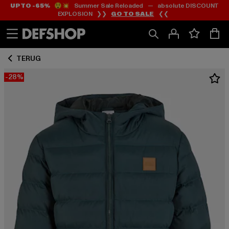
UP TO -65%
😲💥 Summer Sale Reloaded — absolute DISCOUNT
Ga
Ga
EXPLOSION ❯❯
GO TO SALE
❮❮
naar
naar
Inhoud
Footer
TERUG
-28%