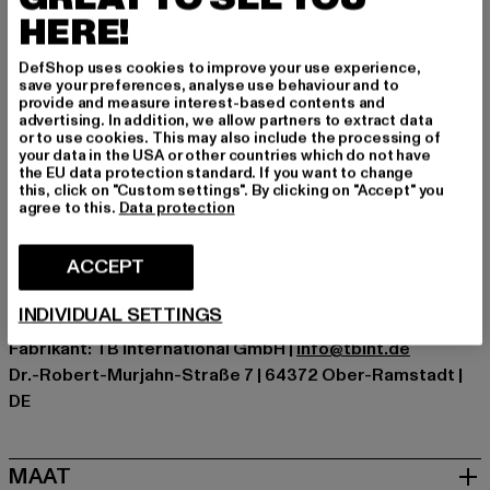
Gelegenheid: Alledaags, Comfortabel, Basis
HERE!
Halslijn: Kap
Type huls: Lange mouw
DefShop uses cookies to improve your use experience,
Soorten sluitingen: Rits
save your preferences, analyse use behaviour and to
provide and measure interest-based contents and
Details: Merklogo, Binnenzakken, Steekzak
advertising. In addition, we allow partners to extract data
Cut: Regelmatig
or to use cookies. This may also include the processing of
your data in the USA or other countries which do not have
Merk: Urban Classics
the EU data protection standard. If you want to change
Kategori: Winter Jackets
this, click on "Custom settings". By clicking on "Accept" you
agree to this.
Data protection
Kleur: grün
Kleur fabrikant: bottlegreen
ACCEPT
Materiële samenstelling: 100% Nylon, 100% Polyester
Art.Nr: UCK863-02245
INDIVIDUAL SETTINGS
Fabrikant: TB International GmbH |
info@tbint.de
Dr.-Robert-Murjahn-Straße 7 | 64372 Ober-Ramstadt |
DE
MAAT