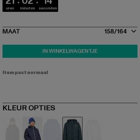
21
02
13
uren
minuten
seconden
SIZE
MAAT
158/164
IN WINKELWAGENTJE
Item past normaal
KLEUR OPTIES