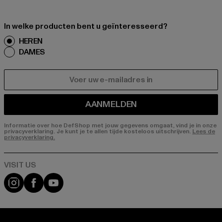
In welke producten bent u geïnteresseerd?
HEREN
DAMES
E-MAIL
AANMELDEN
Informatie over hoe DefShop met jouw gegevens omgaat, vind je in onze
privacyverklaring. Je kunt je te allen tijde kosteloos uitschrijven.
Lees de
privacyverklaring.
Visit our Instagram page:
Visit our Facebook page:
Visit our YouTube channel: