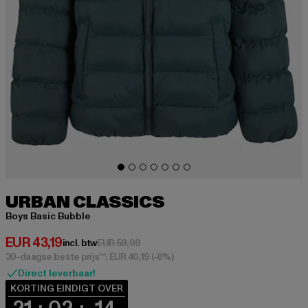
URBAN CLASSICS
Boys Basic Bubble
Huidige prijs: EUR 43,19
EUR 43,19
Actieprijs: EUR 59,99
incl. btw
EUR 59,99
30-daagse beste prijs**: EUR 40,19
(-8%)
Direct leverbaar!
KORTING EINDIGT OVER