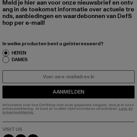
Meld je hier aan voor onze nieuwsbrief en ontv
ang in de toekomst informatie over actuele tre
nds, aanbiedingen en waardebonnen van DefS
hop per e-mail!
In welke producten bent u geïnteresseerd?
HEREN
DAMES
E-MAIL
AANMELDEN
Informatie over hoe DefShop met jouw gegevens omgaat, vind je in onze
privacyverklaring. Je kunt je te allen tijde kosteloos uitschrijven.
Lees de
privacyverklaring.