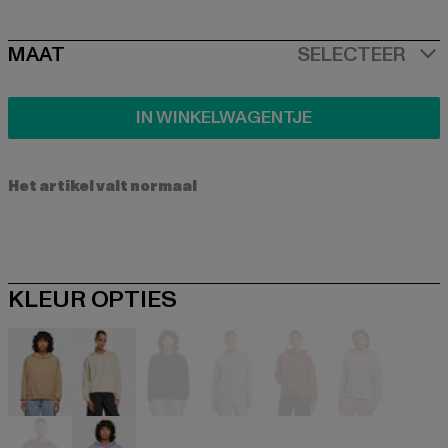
SIZE
MAAT
SELECTEER
IN WINKELWAGENTJE
Het artikel valt normaal
KLEUR OPTIES
beige
beige
schwarz
grau
rot
rosa