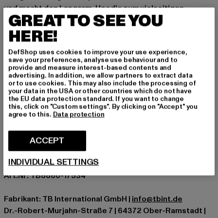
und macht den Langarm-Hoodie zum vielseitigen
GREAT TO SEE YOU
Begleiter.
HERE!
Gelegenheid: Alledaags, Comfortabel, Chillen, Vrije tijd,
Basis
DefShop uses cookies to improve your use experience,
Halslijn: Kap
save your preferences, analyse use behaviour and to
provide and measure interest-based contents and
Type huls: Lange mouw
advertising. In addition, we allow partners to extract data
Patroon: Effen
or to use cookies. This may also include the processing of
your data in the USA or other countries which do not have
Details: Kangoeroezak, Geribde manchetten
the EU data protection standard. If you want to change
Cut: Oversized
this, click on "Custom settings". By clicking on "Accept" you
agree to this.
Data protection
Merk: Urban Classics
Kategori: Hoodies
ACCEPT
Kleur: violet
Kleur fabrikant: fadedpurple
INDIVIDUAL SETTINGS
Materiële samenstelling: 70% Katoen, 30% Polyester
Art.Nr: TB6860-17534
Fabrikant: TB International GmbH |
info@tbint.de
Dr.-Robert-Murjahn-Straße 7 | 64372 Ober-Ramstadt |