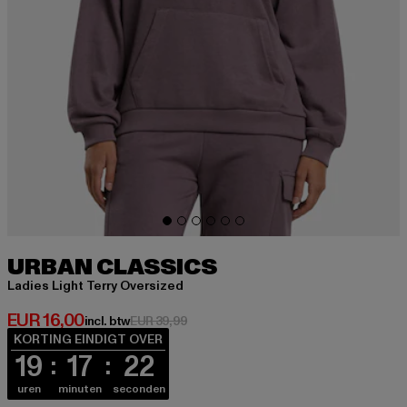
URBAN CLASSICS
Ladies Light Terry Oversized
Huidige prijs: EUR 16,00
EUR 16,00
Actieprijs: EUR 39,99
incl. btw
EUR 39,99
KORTING EINDIGT OVER
19
17
21
uren
minuten
seconden