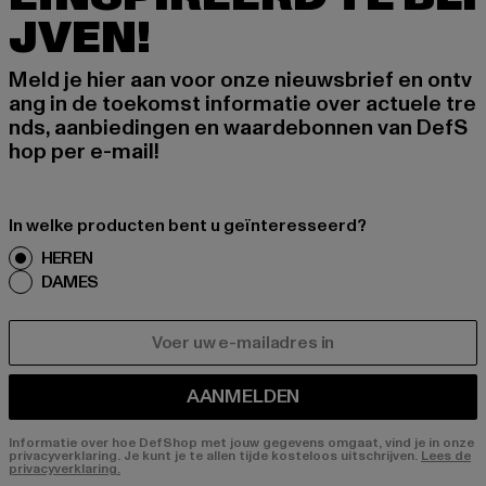
JVEN!
Meld je hier aan voor onze nieuwsbrief en ontv
ang in de toekomst informatie over actuele tre
nds, aanbiedingen en waardebonnen van DefS
hop per e-mail!
In welke producten bent u geïnteresseerd?
HEREN
DAMES
E-MAIL
AANMELDEN
Informatie over hoe DefShop met jouw gegevens omgaat, vind je in onze
privacyverklaring. Je kunt je te allen tijde kosteloos uitschrijven.
Lees de
privacyverklaring.