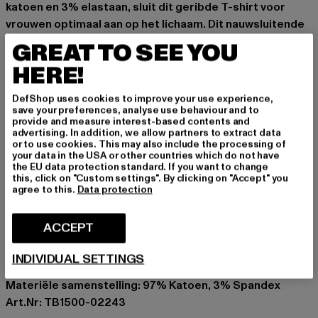
katoen en 3% elastaan, sluit dit geribde T-shirt voor
vrouwen optimaal aan op het lichaam. Dit nauwsluitende
ontwerp biedt niet alleen een aantrekkelijk silhouet,
GREAT TO SEE YOU
maar ook het nodige draagcomfort voor een actieve dag
HERE!
of een avondje uit met vrienden. Of het nu met een high-
waist jeans of een minirok is, deze Rib Tee is een
DefShop uses cookies to improve your use experience,
statement piece voor "Queens" die weten wat ze willen.
save your preferences, analyse use behaviour and to
provide and measure interest-based contents and
Gelegenheid: Alledaags, Vrije tijd, Casual, Casual, Basis
advertising. In addition, we allow partners to extract data
or to use cookies. This may also include the processing of
Halslijn: Carmenhalslijn
your data in the USA or other countries which do not have
Type huls: Korte mouw
the EU data protection standard. If you want to change
this, click on "Custom settings". By clicking on "Accept" you
Patroon: Effen
agree to this.
Data protection
Cut: Aansluitend
Merk: Urban Classics
ACCEPT
Kategori: Kleding
Kleur: rot
INDIVIDUAL SETTINGS
Kleur fabrikant: redwine
Materiële samenstelling: 97% Katoen, 3% Spandex
Art.Nr: TB1500-02243