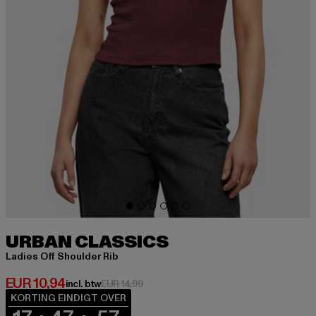
URBAN CLASSICS
Ladies Off Shoulder Rib
Huidige prijs: EUR 10,94
EUR 10,94
Actieprijs: EUR 14,99
incl. btw
EUR 14,99
KORTING EINDIGT OVER