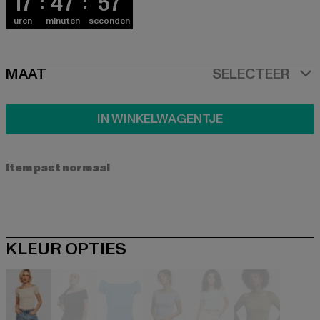
17
47
57
uren
minuten
seconden
SIZE
MAAT
SELECTEER
IN WINKELWAGENTJE
Item past normaal
KLEUR OPTIES