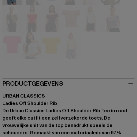
beige
schwarz
blau
blau
blau
khaki
olive
rot
rot
rosa
violet
violet
violet
weiß
gelb
gelb
PRODUCTGEGEVENS
URBAN CLASSICS
Ladies Off Shoulder Rib
De Urban Classics Ladies Off Shoulder Rib Tee in rood
geeft elke outfit een zelfverzekerde toets. De
vrouwelijke snit van de top benadrukt speels de
schouders. Gemaakt van een materiaalmix van 97%