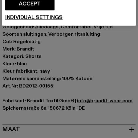
Trekkoord in de tailleband en beenzoom om de
ACCEPT
pasvorm aan te passen
INDIVIDUAL SETTINGS
zacht materiaal biedt optimaal comfort
Gelegenheid: Alledaags, Comfortabel, Vrije tijd
Soorten sluitingen: Verborgen ritssluiting
Cut: Regelmatig
Merk: Brandit
Kategori: Shorts
Kleur: blau
Kleur fabrikant: navy
Materiële samenstelling: 100% Katoen
Art.Nr: BD2012-00155
Fabrikant: Brandit Textil GmbH |
info@brandit-wear.com
Spichernstraße 6a | 50672 Köln | DE
MAAT