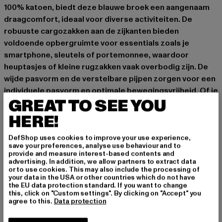
100% katoen, biedt deze blauwe broek een aangenaam
draagcomfort, ideaal voor diverse activiteiten. De
robuuste cargozakken aan de zijkanten bieden
voldoende opbergruimte voor essentials zoals je
smartphone, sleutels of portemonnee, waardoor
heuptasjes of kleine rugzakken vaak overbodig zijn. De
wijde pasvorm en de verstelbare pijpen zorgen voor een
individuele pasvorm en optimale bewegingsvrijheid. Of je
GREAT TO SEE YOU
nu afspreekt met vrienden, in je vrije tijd, of onderweg
bent – deze cargoshorts zijn een betrouwbare
HERE!
metgezel.
DefShop uses cookies to improve your use experience,
stijlvolle 3/4 short in 5-pocket-vorm van Brandit
save your preferences, analyse use behaviour and to
Sluiting: verborgen ritssluiting
provide and measure interest-based contents and
advertising. In addition, we allow partners to extract data
zijzakken
or to use cookies. This may also include the processing of
Achterzakken met kliksluiting
your data in the USA or other countries which do not have
the EU data protection standard. If you want to change
opgezette beenzakken aan de zijkant
this, click on "Custom settings". By clicking on "Accept" you
Knieën omzoomd door naden
agree to this.
Data protection
afsluitbare beenzakken voor de typische cargo-look