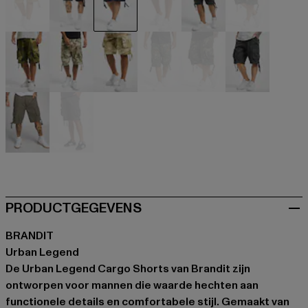
beige
schwarz
blau
braun
camouflage
camouflag
camouflage
camouflage
camouflage
camouflage
camouflage
grau
grau
grau
PRODUCTGEGEVENS
BRANDIT
Urban Legend
De Urban Legend Cargo Shorts van Brandit zijn
ontworpen voor mannen die waarde hechten aan
functionele details en comfortabele stijl. Gemaakt van