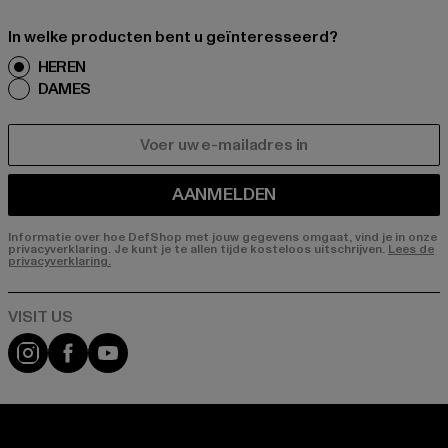
In welke producten bent u geïnteresseerd?
HEREN
DAMES
E-MAIL
AANMELDEN
Informatie over hoe DefShop met jouw gegevens omgaat, vind je in onze
privacyverklaring. Je kunt je te allen tijde kosteloos uitschrijven.
Lees de
privacyverklaring.
Visit our Instagram page:
Visit our Facebook page:
Visit our YouTube channel: