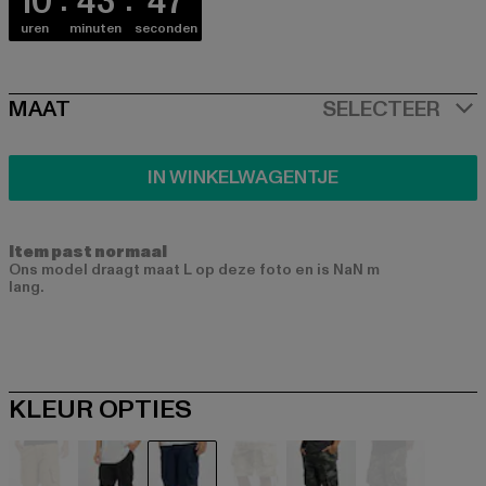
10
43
47
uren
minuten
seconden
SIZE
MAAT
SELECTEER
IN WINKELWAGENTJE
Item past normaal
Ons model draagt maat L op deze foto en is NaN m
lang.
KLEUR OPTIES