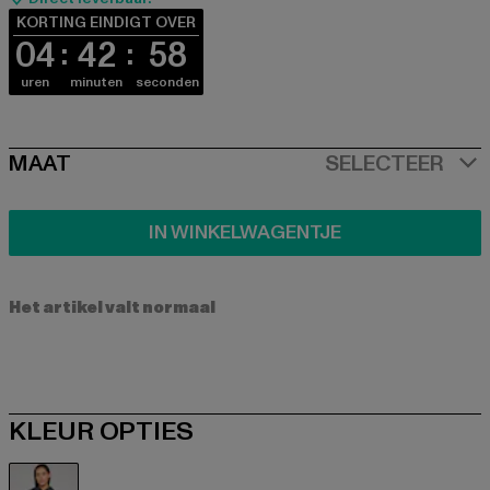
KORTING EINDIGT OVER
04
42
57
uren
minuten
seconden
SIZE
MAAT
SELECTEER
IN WINKELWAGENTJE
Het artikel valt normaal
KLEUR OPTIES