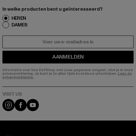
In welke producten bent u geïnteresseerd?
HEREN
DAMES
E-MAIL
AANMELDEN
Informatie over hoe DefShop met jouw gegevens omgaat, vind je in onze
privacyverklaring. Je kunt je te allen tijde kosteloos uitschrijven.
Lees de
privacyverklaring.
Visit our Instagram page:
Visit our Facebook page:
Visit our YouTube channel: