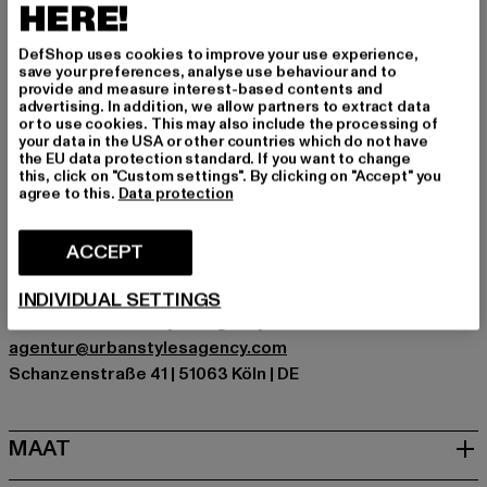
Maak een statement dat schittert.
HERE!
Gelegenheid: Alledaags, Comfortabel, Chillen, Vrije tijd
DefShop uses cookies to improve your use experience,
Type huls: Lange mouw
save your preferences, analyse use behaviour and to
Details: Geribde manchetten, print
provide and measure interest-based contents and
advertising. In addition, we allow partners to extract data
Cut: Regelmatig
or to use cookies. This may also include the processing of
Merk: Felicious
your data in the USA or other countries which do not have
the EU data protection standard. If you want to change
Kategori: Sweat & Fleece - Hoodies
this, click on "Custom settings". By clicking on "Accept" you
Kleur: schwarz
agree to this.
Data protection
Kleur fabrikant: black
Materiële samenstelling: 70% Katoen, 30% Polyester
ACCEPT
Art.Nr: PD00010630-00007
INDIVIDUAL SETTINGS
Fabrikant: Urban Styles Agency GmbH & Co. KG |
agentur@urbanstylesagency.com
Schanzenstraße 41 | 51063 Köln | DE
MAAT