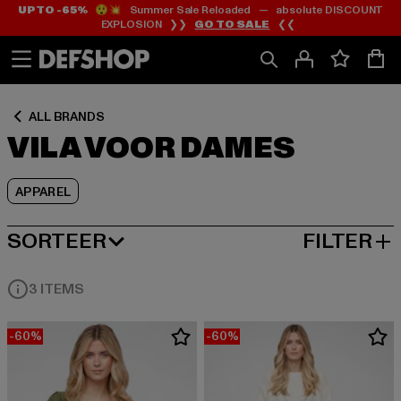
UP TO -65%
😲💥 Summer Sale Reloaded — absolute DISCOUNT
Ga
Ga
Ga
EXPLOSION ❯❯
GO TO SALE
❮❮
naar
naar
naar
Inhoud
Footer
Product
Rooster
ALL BRANDS
VILA VOOR DAMES
APPAREL
SORTEER
FILTER
MEEST POPULAIRE
3 ITEMS
-60%
-60%