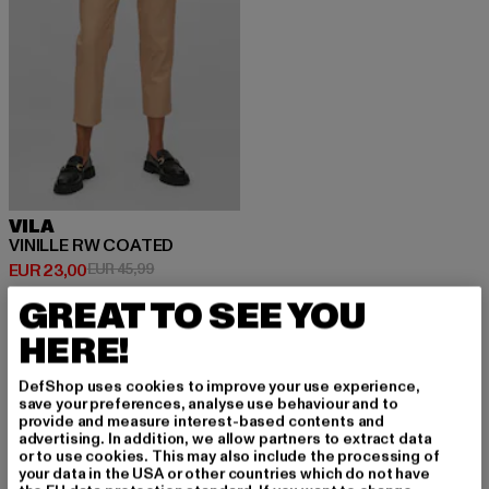
VILA
VINILLE RW COATED
Huidige prijs: EUR 23,00
Actieprijs: EUR 45,99
EUR 23,00
EUR 45,99
GREAT TO SEE YOU
HERE!
DefShop uses cookies to improve your use experience,
MELD JE AAN OM G
save your preferences, analyse use behaviour and to
provide and measure interest-based contents and
advertising. In addition, we allow partners to extract data
EÏNSPIREERD TE BLI
or to use cookies. This may also include the processing of
your data in the USA or other countries which do not have