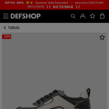
UP TO -65%
😲💥 Summer Sale Reloaded — absolute DISCOUNT
Ga
Ga
EXPLOSION ❯❯
GO TO SALE
❮❮
naar
naar
Inhoud
Footer
TERUG
-33%