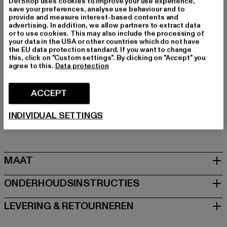
DefShop uses cookies to improve your use experience,
Merk: Buffalo
save your preferences, analyse use behaviour and to
Kategori: Sneakers Low
provide and measure interest-based contents and
advertising. In addition, we allow partners to extract data
Kleur: weiß
or to use cookies. This may also include the processing of
Kleur fabrikant: black/white
your data in the USA or other countries which do not have
the EU data protection standard. If you want to change
Materiaal bovenkant: ander materiaal
this, click on "Custom settings". By clicking on "Accept" you
Voering: ander materiaal
agree to this.
Data protection
Art.Nr: PD00015604-00826
ACCEPT
Fabrikant: Buffalo Boots GmbH |
service-de@buffalo-
boots.com
INDIVIDUAL SETTINGS
Schanzenstraße 41 | 51063 Köln | DE
MAAT
ONDERHOUDSINSTRUCTIES
LEVERING & RETOURNEREN