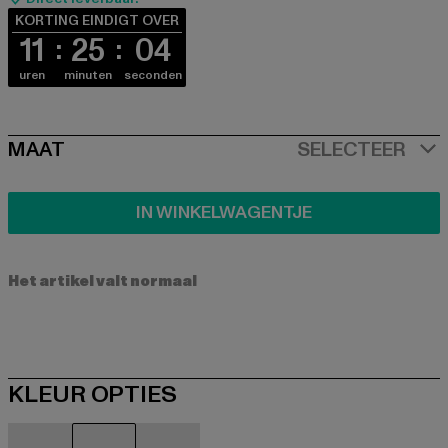
KORTING EINDIGT OVER
11
25
03
uren
minuten
seconden
SIZE
MAAT
SELECTEER
IN WINKELWAGENTJE
Het artikel valt normaal
KLEUR OPTIES