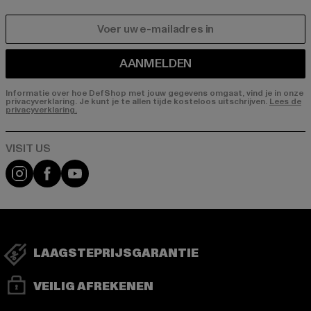
E-MAIL
AANMELDEN
Informatie over hoe DefShop met jouw gegevens omgaat, vind je in onze
privacyverklaring. Je kunt je te allen tijde kosteloos uitschrijven.
Lees de
privacyverklaring.
Visit our Instagram page:
Visit our Facebook page:
Visit our YouTube channel:
LAAGSTEPRIJSGARANTIE
VEILIG AFREKENEN