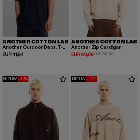
ANOTHER COTTON LAB
ANOTHER COTTON LAB
Another Outdoor Dept. T-Shirt
Another Zip Cardigan
Huidige prijs: EUR 41,84
Huidige prijs: EUR 80,09
Actieprijs: EU
EUR 41,84
EUR 80,09
EUR 89,99
NIEUW
-11%
NIEUW
-11%