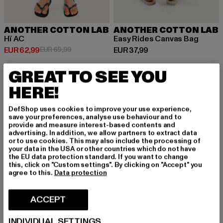
ANOTHER COTTON LAB
ANOTHER COTTON LAB
Hï AC
Easy Rides Canvas Bag
Huidige prijs: EUR 62,99
Actieprijs: EUR 69,99
Huidige prijs: EUR 37,99
EUR 62,99
EUR 69,99
EUR 37,99
GREAT TO SEE YOU
HERE!
DefShop uses cookies to improve your use experience,
save your preferences, analyse use behaviour and to
provide and measure interest-based contents and
advertising. In addition, we allow partners to extract data
or to use cookies. This may also include the processing of
your data in the USA or other countries which do not have
the EU data protection standard. If you want to change
this, click on "Custom settings". By clicking on "Accept" you
agree to this.
Data protection
ACCEPT
INDIVIDUAL SETTINGS