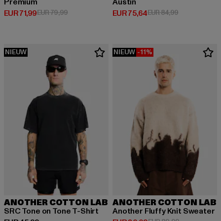
Premium
Austin
Huidige prijs: EUR 71,99
Actieprijs: EUR 79,99
Huidige prijs: EUR 75,64
Actieprijs: EU
EUR 71,99
EUR 79,99
EUR 75,64
EUR 84,99
NIEUW
NIEUW
-11%
ANOTHER COTTON LAB
ANOTHER COTTON LAB
SRC Tone on Tone T-Shirt
Another Fluffy Knit Sweater