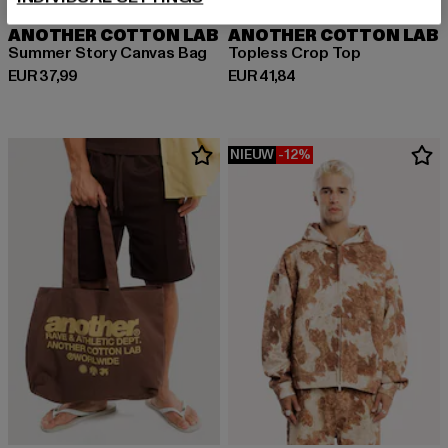
ANOTHER COTTON LAB
ANOTHER COTTON LAB
Summer Story Canvas Bag
Topless Crop Top
Huidige prijs: EUR 37,99
Huidige prijs: EUR 41,84
EUR 37,99
EUR 41,84
NIEUW
-12%