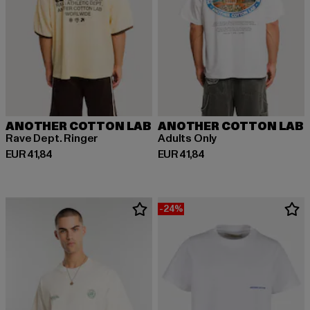
ANOTHER COTTON LAB
ANOTHER COTTON LAB
Rave Dept. Ringer
Adults Only
Huidige prijs: EUR 41,84
Huidige prijs: EUR 41,84
EUR 41,84
EUR 41,84
-24%