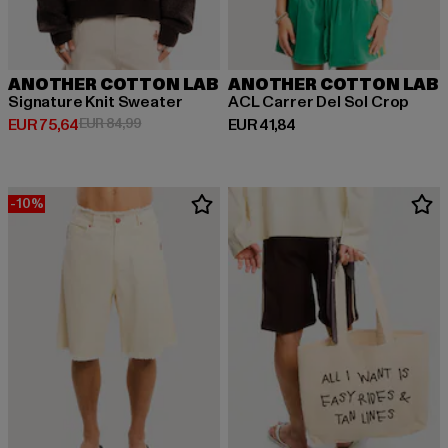
ANOTHER COTTON LAB
ANOTHER COTTON LAB
Signature Knit Sweater
ACL Carrer Del Sol Crop
Huidige prijs: EUR 75,64
Actieprijs: EUR 84,99
Huidige prijs: EUR 41,84
EUR 75,64
EUR 84,99
EUR 41,84
-10%