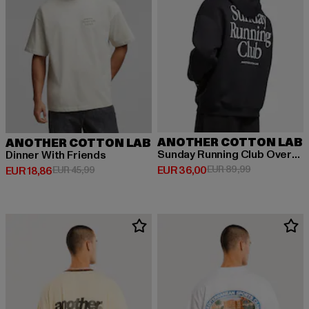
ANOTHER COTTON LAB
ANOTHER COTTON LAB
Sunday Running Club Oversized
Dinner With Friends
Huidige prijs: EUR 36,00
Actieprijs: EU
EUR 36,00
EUR 89,99
Huidige prijs: EUR 18,86
Actieprijs: EUR 45,99
EUR 18,86
EUR 45,99