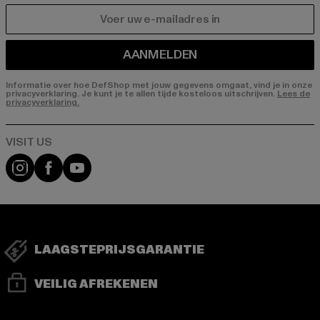
E-MAIL
AANMELDEN
Informatie over hoe DefShop met jouw gegevens omgaat, vind je in onze
privacyverklaring. Je kunt je te allen tijde kosteloos uitschrijven.
Lees de
privacyverklaring.
Visit our Instagram page:
Visit our Facebook page:
Visit our YouTube channel:
LAAGSTEPRIJSGARANTIE
VEILIG AFREKENEN