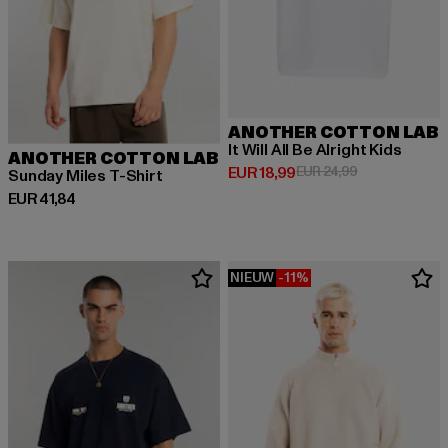
ANOTHER COTTON LAB
It Will All Be Alright Kids
ANOTHER COTTON LAB
Huidige prijs: EUR 18,99
Actieprijs: EUR
EUR 18,99
EUR 24,99
Sunday Miles T-Shirt
Huidige prijs: EUR 41,84
EUR 41,84
NIEUW
-11%