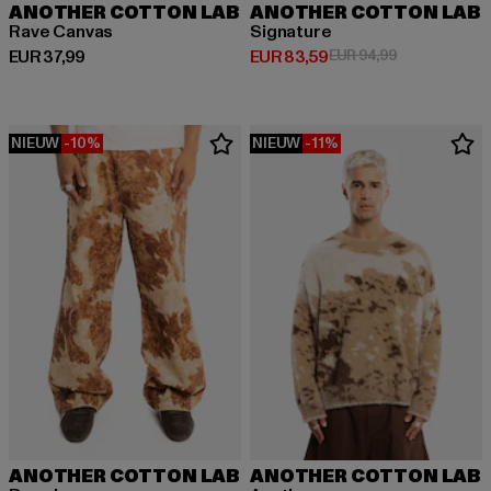
ANOTHER COTTON LAB
ANOTHER COTTON LAB
Rave Canvas
Signature
Huidige prijs: EUR 37,99
Huidige prijs: EUR 83,59
Actieprijs: EU
EUR 37,99
EUR 83,59
EUR 94,99
NIEUW
-10%
NIEUW
-11%
ANOTHER COTTON LAB
ANOTHER COTTON LAB