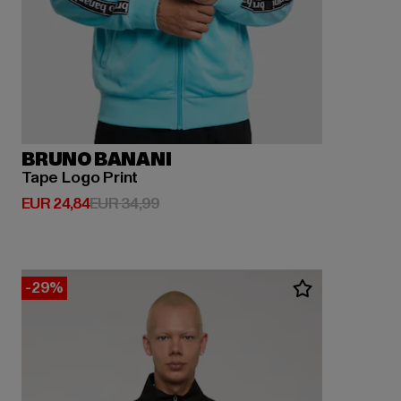
BRUNO BANANI
Tape Logo Print
Huidige prijs: EUR 24,84
Actieprijs: EUR 34,99
EUR 24,84
EUR 34,99
-29%