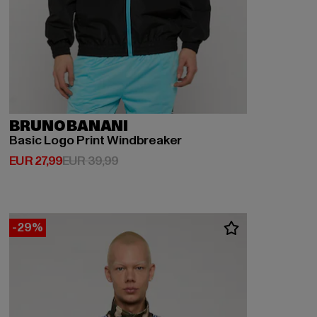
BRUNO BANANI
Basic Logo Print Windbreaker
Huidige prijs: EUR 27,99
Actieprijs: EUR 39,99
EUR 27,99
EUR 39,99
-29%