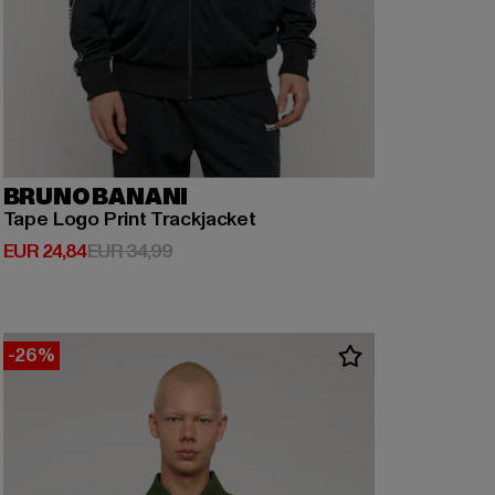
BRUNO BANANI
Tape Logo Print Trackjacket
Huidige prijs: EUR 24,84
Actieprijs: EUR 34,99
EUR 24,84
EUR 34,99
-26%