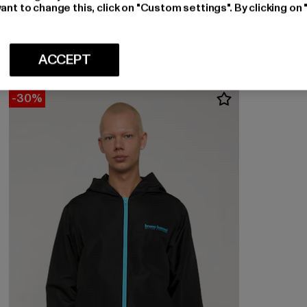
BRUNO BANANI
ant to change this, click on "Custom settings". By clicking on 
Basic Logo Sweatpants
Huidige prijs: EUR 18,99
Actieprijs: EUR 24,99
EUR 18,99
EUR 24,99
ACCEPT
-30%