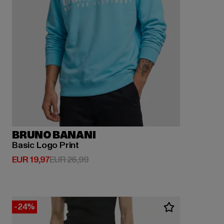
BRUNO BANANI
Basic Logo Print
Huidige prijs: EUR 19,97
Actieprijs: EUR 26,99
EUR 19,97
EUR 26,99
-24%