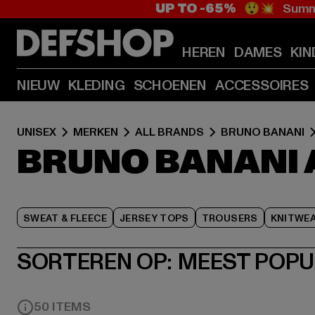
UP TO -65%
😲💥 Summe
HEREN
DAMES
KIN
NIEUW
KLEDING
SCHOENEN
ACCESSOIRES
UNISEX
MERKEN
ALL BRANDS
BRUNO BANANI
BRUNO BANANI 
SWEAT & FLEECE
JERSEY TOPS
TROUSERS
KNITWE
SORTEREN OP:
MEEST POPU
50 ITEMS