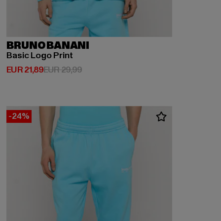
BRUNO BANANI
Basic Logo Print
Huidige prijs: EUR 21,89
Actieprijs: EUR 29,99
EUR 21,89
EUR 29,99
-24%