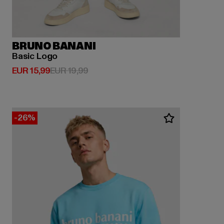
BRUNO BANANI
Basic Logo
Huidige prijs: EUR 15,99
Actieprijs: EUR 19,99
EUR 15,99
EUR 19,99
-26%