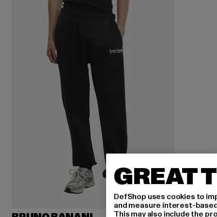
GREAT T
DefShop uses cookies to imp
and measure interest-based c
This may also include the pr