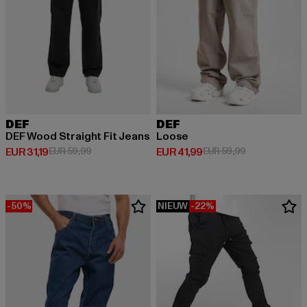
DEF
DEF
DEF Wood Straight Fit Jeans
Loose
Huidige prijs: EUR 31,19
Actieprijs: EUR 59,99
Huidige prijs: EUR 41,99
Actieprijs: EU
EUR 31,19
EUR 59,99
EUR 41,99
EUR 59,99
-50%
NIEUW
-22%