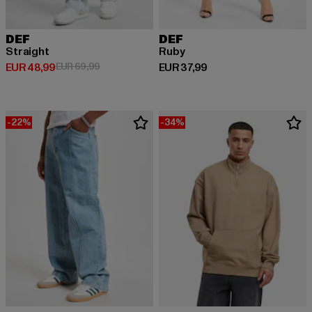
DEF
DEF
Straight
Ruby
Huidige prijs: EUR 48,99
Actieprijs: EUR 69,99
Huidige prijs: EUR 37,99
EUR 48,99
EUR 69,99
EUR 37,99
-22%
-34%