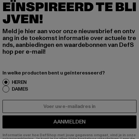
EÏNSPIREERD TE BLI
JVEN!
Meld je hier aan voor onze nieuwsbrief en ontv
ang in de toekomst informatie over actuele tre
nds, aanbiedingen en waardebonnen van DefS
hop per e-mail!
In welke producten bent u geïnteresseerd?
HEREN
DAMES
E-MAIL
AANMELDEN
Informatie over hoe DefShop met jouw gegevens omgaat, vind je in onze
privacyverklaring. Je kunt je te allen tijde kosteloos uitschrijven.
Lees de