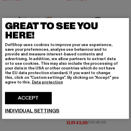
-20%
-12%
GREAT TO SEE YOU
HERE!
DefShop uses cookies to improve your use experience,
save your preferences, analyse use behaviour and to
provide and measure interest-based contents and
advertising. In addition, we allow partners to extract data
or to use cookies. This may also include the processing of
your data in the USA or other countries which do not have
the EU data protection standard. If you want to change
this, click on "Custom settings". By clicking on "Accept" you
agree to this.
Data protection
ACCEPT
DEF
Texas
INDIVIDUAL SETTINGS
DEF
Huidige prijs: EUR 39,99
Actieprijs: EUR 49,99
EUR 39,99
EUR 49,99
DEF CREW Oversize Pullover
Huidige prijs: EUR 43,99
Actieprijs: EU
EUR 43,99
EUR 49,99